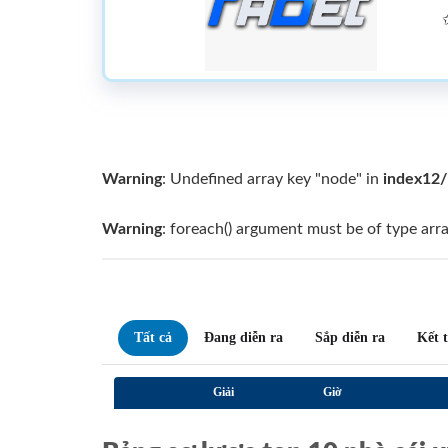
Warning
: Undefined array key "node" in
index12/
Warning
: foreach() argument must be of type arra
Tất cả
Đang diễn ra
Sắp diễn ra
Kết 
Giải
Giờ