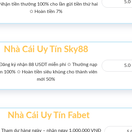
5.0
Nhận tiền thưởng 100% cho lần gửi tiền thứ hai
✩ Hoàn tiền 7%
Nhà Cái Uy Tín Sky88
Đăng ký nhận 88 USDT miễn phí ✩ Thưởng nạp
5.0
ền 100% ✩ Hoàn tiền siêu khủng cho thành viên
mới 50%
Nhà Cái Uy Tín Fabet
 Tham dự hàng ngày – nhận ngay 1.000.000 VNĐ
5.