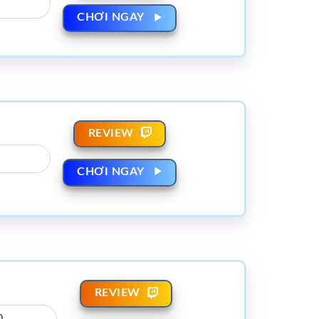
CHƠI NGAY
REVIEW
CHƠI NGAY
REVIEW
0