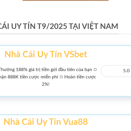
I UY TÍN T9/2025 TẠI VIỆT NAM
Nhà Cái Uy Tín VSbet
Thưởng 188% giá trị tiền gửi đầu tiên của bạn ✩
5.0
ận 888K tiền cược miễn phí ✩ Hoàn tiền cược
2%!
Nhà Cái Uy Tín Vua88