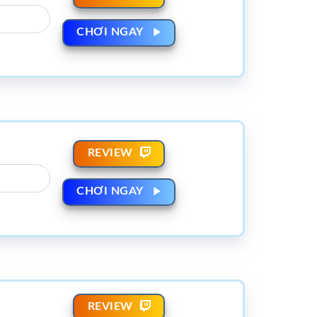
CHƠI NGAY
REVIEW
CHƠI NGAY
REVIEW