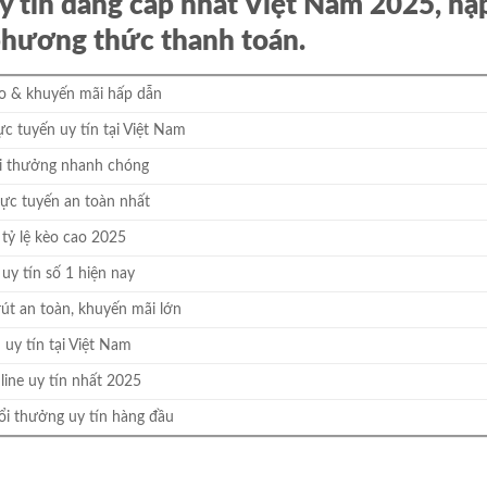
y tín đẳng cấp nhất Việt Nam 2025, nạp
phương thức thanh toán.
kèo & khuyến mãi hấp dẫn
c tuyến uy tín tại Việt Nam
ổi thưởng nhanh chóng
rực tuyến an toàn nhất
 tỷ lệ kèo cao 2025
uy tín số 1 hiện nay
rút an toàn, khuyến mãi lớn
 uy tín tại Việt Nam
line uy tín nhất 2025
ổi thưởng uy tín hàng đầu