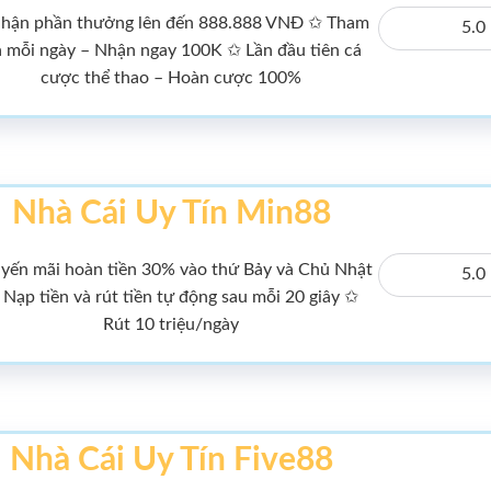
hận phần thưởng lên đến 888.888 VNĐ ✩ Tham
5.0
a mỗi ngày – Nhận ngay 100K ✩ Lần đầu tiên cá
cược thể thao – Hoàn cược 100%
Nhà Cái Uy Tín Min88
yến mãi hoàn tiền 30% vào thứ Bảy và Chủ Nhật
5.0
Nạp tiền và rút tiền tự động sau mỗi 20 giây ✩
Rút 10 triệu/ngày
Nhà Cái Uy Tín Five88