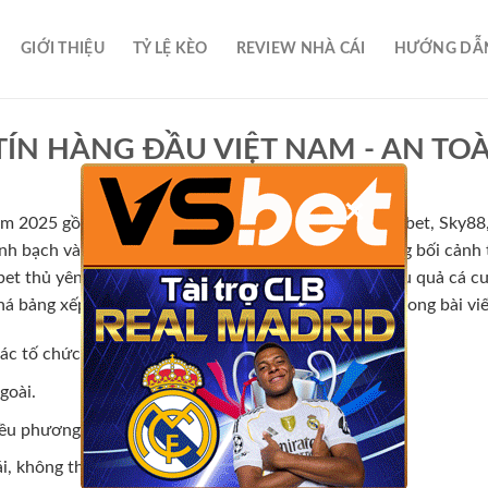
GIỚI THIỆU
TỶ LỆ KÈO
REVIEW NHÀ CÁI
HƯỚNG DẪN
 TÍN HÀNG ĐẦU VIỆT NAM - AN T
×
m 2025 gồm: VSbet, Five88, Lucky88, Fabet, Sin88, Zbet, Sky88
h bạch và đảm bảo quyền lợi người chơi tối đa. Trong bối cảnh 
 bet thủ yên tâm trải nghiệm, tránh rủi ro và tối ưu hiệu quả cá 
 bảng xếp hạng nhà cái uy tín nhất Việt Nam ngay trong bài viế
c tố chức uy tín.
goài.
iều phương thức thanh toán.
i, không thông qua đại lý.