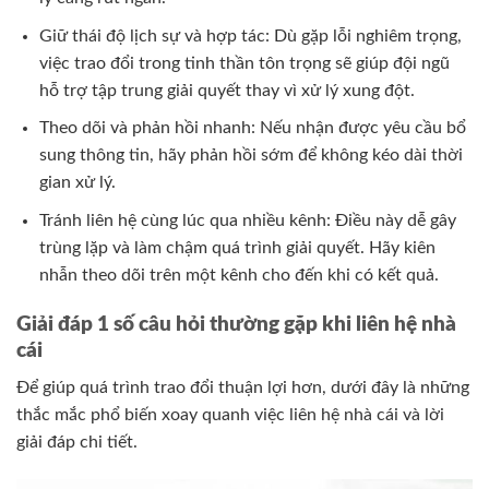
Giữ thái độ lịch sự và hợp tác: Dù gặp lỗi nghiêm trọng,
việc trao đổi trong tinh thần tôn trọng sẽ giúp đội ngũ
hỗ trợ tập trung giải quyết thay vì xử lý xung đột.
Theo dõi và phản hồi nhanh: Nếu nhận được yêu cầu bổ
sung thông tin, hãy phản hồi sớm để không kéo dài thời
gian xử lý.
Tránh liên hệ cùng lúc qua nhiều kênh: Điều này dễ gây
trùng lặp và làm chậm quá trình giải quyết. Hãy kiên
nhẫn theo dõi trên một kênh cho đến khi có kết quả.
Giải đáp 1 số câu hỏi thường gặp khi liên hệ nhà
cái
Để giúp quá trình trao đổi thuận lợi hơn, dưới đây là những
thắc mắc phổ biến xoay quanh việc liên hệ nhà cái và lời
giải đáp chi tiết.