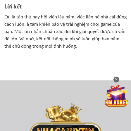
Lời kết
Dù là tân thủ hay hội viên lâu năm, việc liên hệ nhà cái đúng
cách luôn là tấm khiên bảo vệ trải nghiệm chơi game của
bạn. Một tin nhắn chuẩn xác đôi khi giải quyết được cả vấn
đề lớn. Và nhớ, kết nối thông minh sẽ luôn giúp bạn nắm
thế chủ động trong mọi tình huống.
✕