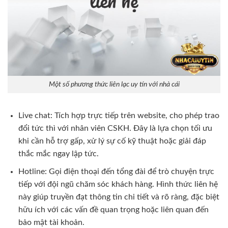
Một số phương thức liên lạc uy tín với nhà cái
Live chat: Tích hợp trực tiếp trên website, cho phép trao
đổi tức thì với nhân viên CSKH. Đây là lựa chọn tối ưu
khi cần hỗ trợ gấp, xử lý sự cố kỹ thuật hoặc giải đáp
thắc mắc ngay lập tức.
Hotline: Gọi điện thoại đến tổng đài để trò chuyện trực
tiếp với đội ngũ chăm sóc khách hàng. Hình thức liên hệ
này giúp truyền đạt thông tin chi tiết và rõ ràng, đặc biệt
hữu ích với các vấn đề quan trọng hoặc liên quan đến
bảo mật tài khoản.