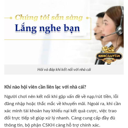
Hỏi và đáp khi kết nối với nhà cái
Khi nào hội viên cần liên lạc với nhà cái?
Người chơi nên kết nối khi gặp vấn đề về nạp/rút tiền, lỗi
đăng nhập hoặc thắc mắc về khuyến mãi. Ngoài ra, khi cần
xác minh tài khoản hay khiếu nại kết quả cược, việc trao
đổi trực tiếp sẽ giúp xử lý nhanh. Càng cung cấp đầy đủ
thông tin, bộ phận CSKH càng hỗ trợ chính xác.