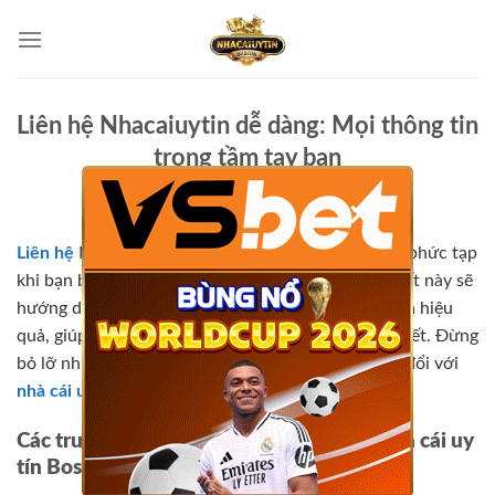
Bỏ
qua
nội
dung
Liên hệ Nhacaiuytin dễ dàng: Mọi thông tin
trong tầm tay bạn
×
Liên hệ
Nhà cái uy tín Boston không còn là vấn đề phức tạp
khi bạn biết cách và kênh hỗ trợ chính thức. Bài viết này sẽ
hướng dẫn chi tiết các cách kết nối nhanh chóng và hiệu
quả, giúp bạn nhận được hỗ trợ kịp thời khi cần thiết. Đừng
bỏ lỡ những lưu ý quan trọng trong quá trình trao đổi với
nhà cái uy tín
hàng đầu hiện nay.
Các trường hợp thành viên cần liên hệ Nhà cái uy
tín Boston