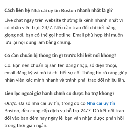
Cách liên hệ
Nhà cái uy tín Boston
nhanh nhất là gì?
Live chat ngay trên website thường là kênh nhanh nhất vì
có nhân viên trực 24/7. Nếu cần trao đổi chi tiết bằng
giọng nói, bạn có thể gọi hotline. Email phù hợp khi muốn
lưu lại nội dung làm bằng chứng.
Có cần chuẩn bị thông tin gì trước khi kết nối không?
Có. Bạn nên chuẩn bị sẵn tên đăng nhập, số điện thoại,
email đăng ký và mô tả chi tiết sự cố. Thông tin rõ ràng giúp
nhân viên xác minh nhanh và tránh phải trao đổi nhiều lần.
Liên lạc ngoài giờ hành chính có được hỗ trợ không?
Được. Đa số nhà cái uy tín, trong đó có
Nhà cái uy tín
Boston, đều cung cấp dịch vụ hỗ trợ 24/7. Dù kết nối trao
đổi vào ban đêm hay ngày lễ, bạn vẫn nhận được phản hồi
trong thời gian ngắn.