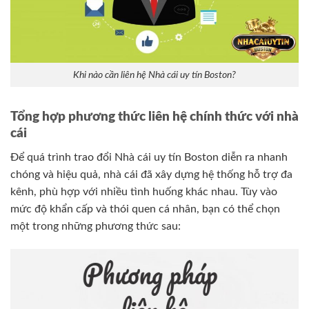
Khi nào cần liên hệ
Nhà cái uy tín Boston
?
Tổng hợp phương thức liên hệ chính thức với nhà
cái
Để quá trình trao đổi Nhà cái uy tín Boston diễn ra nhanh
chóng và hiệu quả, nhà cái đã xây dựng hệ thống hỗ trợ đa
kênh, phù hợp với nhiều tình huống khác nhau. Tùy vào
mức độ khẩn cấp và thói quen cá nhân, bạn có thể chọn
một trong những phương thức sau: