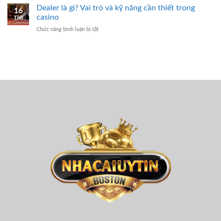
casino
chơi
Dealer là gì? Vai trò và kỹ năng cần thiết trong
chiến
náo
16
tài
thuật
casino
loạn
Th8
xỉu
thắng
Chức năng bình luận bị tắt
ở
online
lớn
Dealer
–
là
Bí
gì?
quyết
Vai
dễ
trò
thắng
và
lớn
kỹ
năng
cần
thiết
trong
casino