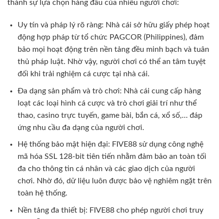
thành sự lựa chọn hàng đầu của nhiều người chơi:
Uy tín và pháp lý rõ ràng: Nhà cái sở hữu giấy phép hoạt
động hợp pháp từ tổ chức PAGCOR (Philippines), đảm
bảo mọi hoạt động trên nền tảng đều minh bạch và tuân
thủ pháp luật. Nhờ vậy, người chơi có thể an tâm tuyệt
đối khi trải nghiệm cá cược tại nhà cái.
Đa dạng sản phẩm và trò chơi: Nhà cái cung cấp hàng
loạt các loại hình cá cược và trò chơi giải trí như thể
thao, casino trực tuyến, game bài, bắn cá, xổ số,… đáp
ứng nhu cầu đa dạng của người chơi.
Hệ thống bảo mật hiện đại: FIVE88 sử dụng công nghệ
mã hóa SSL 128-bit tiên tiến nhằm đảm bảo an toàn tối
đa cho thông tin cá nhân và các giao dịch của người
chơi. Nhờ đó, dữ liệu luôn được bảo vệ nghiêm ngặt trên
toàn hệ thống.
Nền tảng đa thiết bị: FIVE88 cho phép người chơi truy