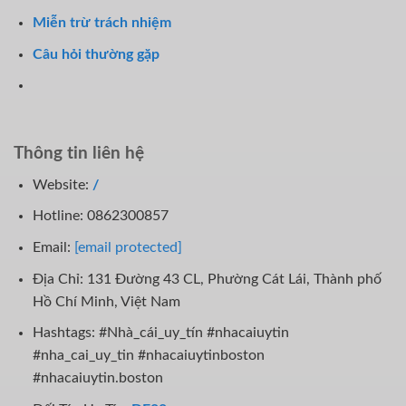
Miễn trừ trách nhiệm
Câu hỏi thường gặp
Thông tin liên hệ
Website:
/
Hotline: 0862300857
Email:
[email protected]
Địa Chỉ: 131 Đường 43 CL, Phường Cát Lái, Thành phố
Hồ Chí Minh, Việt Nam
Hashtags: #Nhà_cái_uy_tín #nhacaiuytin
#nha_cai_uy_tin #nhacaiuytinboston
#nhacaiuytin.boston