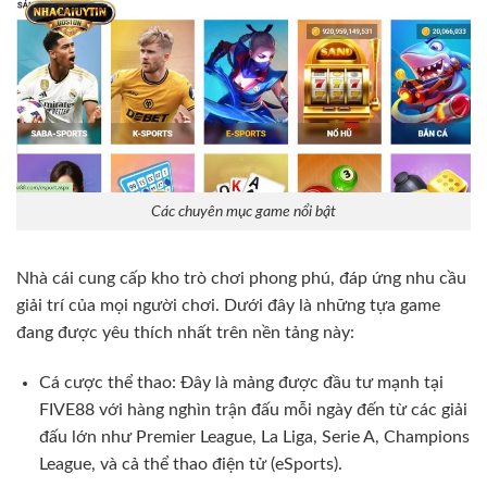
Các chuyên mục game nổi bật
Nhà cái cung cấp kho trò chơi phong phú, đáp ứng nhu cầu
giải trí của mọi người chơi. Dưới đây là những tựa game
đang được yêu thích nhất trên nền tảng này:
Cá cược thể thao: Đây là mảng được đầu tư mạnh tại
FIVE88 với hàng nghìn trận đấu mỗi ngày đến từ các giải
đấu lớn như Premier League, La Liga, Serie A, Champions
League, và cả thể thao điện tử (eSports).