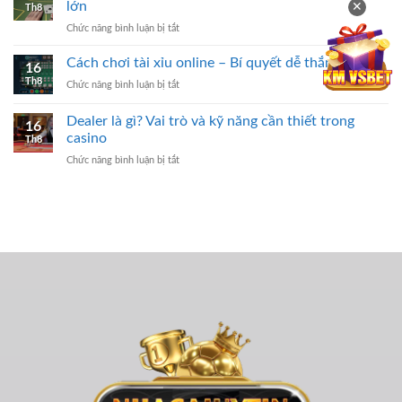
gì?
trúng
lớn
✕
Th8
Giải
Jackpot
Chức năng bình luận bị tắt
ở
mã
Cách
trò
chơi
Cách chơi tài xỉu online – Bí quyết dễ thắng lớn
xúc
16
Blackjack
xắc
Th8
Chức năng bình luận bị tắt
ở
2025
khiến
Cách
kèm
casino
chơi
Dealer là gì? Vai trò và kỹ năng cần thiết trong
chiến
náo
16
tài
thuật
casino
loạn
Th8
xỉu
thắng
Chức năng bình luận bị tắt
ở
online
lớn
Dealer
–
là
Bí
gì?
quyết
Vai
dễ
trò
thắng
và
lớn
kỹ
năng
cần
thiết
trong
casino