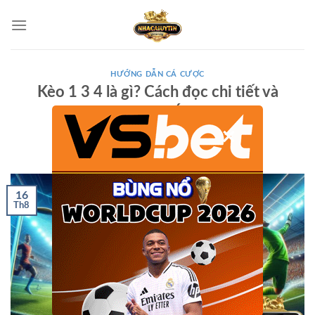
Bỏ
qua
nội
dung
HƯỚNG DẪN CÁ CƯỢC
Kèo 1 3 4 là gì? Cách đọc chi tiết và
mẹo chơi thắng lớn
×
ĐĂNG VÀO
16/08/2025
BỞI
HOÀNG THIÊN TUẤN
16
Th8