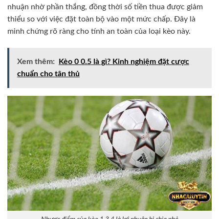
nhuận nhờ phần thắng, đồng thời số tiền thua được giảm
thiểu so với việc đặt toàn bộ vào một mức chấp. Đây là
minh chứng rõ ràng cho tính an toàn của loại kèo này.
Xem thêm:
Kèo 0 0.5 là gì? Kinh nghiệm đặt cược
chuẩn cho tân thủ