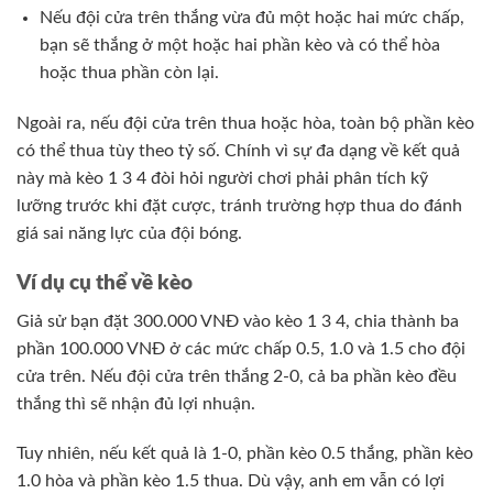
Nếu đội cửa trên thắng vừa đủ một hoặc hai mức chấp,
bạn sẽ thắng ở một hoặc hai phần kèo và có thể hòa
hoặc thua phần còn lại.
Ngoài ra, nếu đội cửa trên thua hoặc hòa, toàn bộ phần kèo
có thể thua tùy theo tỷ số. Chính vì sự đa dạng về kết quả
này mà kèo 1 3 4 đòi hỏi người chơi phải phân tích kỹ
lưỡng trước khi đặt cược, tránh trường hợp thua do đánh
giá sai năng lực của đội bóng.
Ví dụ cụ thể về kèo
Giả sử bạn đặt 300.000 VNĐ vào kèo 1 3 4, chia thành ba
phần 100.000 VNĐ ở các mức chấp 0.5, 1.0 và 1.5 cho đội
cửa trên. Nếu đội cửa trên thắng 2-0, cả ba phần kèo đều
thắng thì sẽ nhận đủ lợi nhuận.
Tuy nhiên, nếu kết quả là 1-0, phần kèo 0.5 thắng, phần kèo
1.0 hòa và phần kèo 1.5 thua. Dù vậy, anh em vẫn có lợi