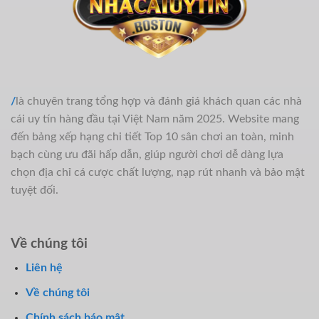
/
là chuyên trang tổng hợp và đánh giá khách quan các nhà
cái uy tín hàng đầu tại Việt Nam năm 2025. Website mang
đến bảng xếp hạng chi tiết Top 10 sân chơi an toàn, minh
bạch cùng ưu đãi hấp dẫn, giúp người chơi dễ dàng lựa
chọn địa chỉ cá cược chất lượng, nạp rút nhanh và bảo mật
tuyệt đối.
Về chúng tôi
Liên hệ
Về chúng tôi
Chính sách báo mật