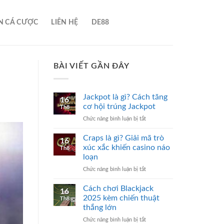
 CÁ CƯỢC
LIÊN HỆ
DE88
BÀI VIẾT GẦN ĐÂY
Jackpot là gì? Cách tăng
16
cơ hội trúng Jackpot
Th8
Chức năng bình luận bị tắt
ở
Jackpot
là
Craps là gì? Giải mã trò
16
gì?
xúc xắc khiến casino náo
Th8
Cách
loạn
tăng
Chức năng bình luận bị tắt
ở
cơ
Craps
hội
là
trúng
Cách chơi Blackjack
16
gì?
Jackpot
2025 kèm chiến thuật
Th8
Giải
thắng lớn
mã
Chức năng bình luận bị tắt
ở
trò