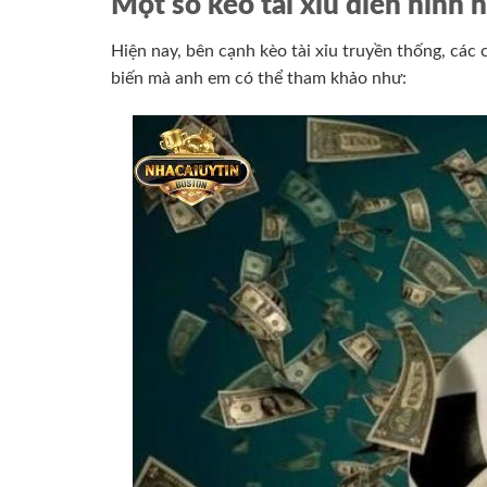
Một số kèo tài xỉu điển hình 
Hiện nay, bên cạnh kèo tài xỉu truyền thống, các
biến mà anh em có thể tham khảo như: