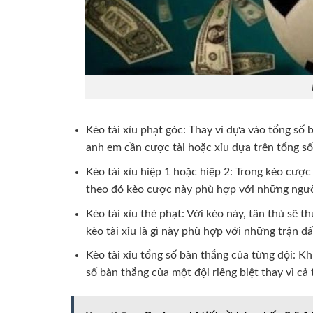
Kèo tài xỉu phạt góc: Thay vì dựa vào tổng số 
anh em cần cược tài hoặc xỉu dựa trên tổng số
Kèo tài xỉu hiệp 1 hoặc hiệp 2: Trong kèo cược
theo đó kèo cược này phù hợp với những người 
Kèo tài xỉu thẻ phạt: Với kèo này, tân thủ sẽ 
kèo tài xỉu là gì này phù hợp với những trận 
Kèo tài xỉu tổng số bàn thắng của từng đội: Kh
số bàn thắng của một đội riêng biệt thay vì cả 