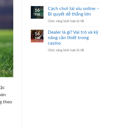
Cách
xúc
chơi
xắc
Cách chơi tài xỉu online –
16
Blackjack
khiến
Bí quyết dễ thắng lớn
Th8
2025
casino
Chức năng bình luận bị tắt
ở
kèm
náo
Cách
chiến
loạn
chơi
Dealer là gì? Vai trò và kỹ
thuật
16
tài
thắng
năng cần thiết trong
Th8
xỉu
lớn
casino
online
Chức năng bình luận bị tắt
ở
–
Dealer
Bí
là
quyết
gì?
dễ
Vai
thắng
trò
lớn
và
kỹ
đặc
năng
bàn
cần
thiết
g theo
trong
casino