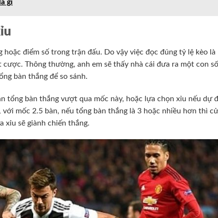
à gì
ỉu
g hoặc điểm số trong trận đấu. Do vậy việc đọc đúng tỷ lệ kèo l
ặt cược. Thông thường, anh em sẽ thấy nhà cái đưa ra một con s
tổng bàn thắng để so sánh.
án tổng bàn thắng vượt qua mốc này, hoặc lựa chọn xỉu nếu dự 
 với mốc 2.5 bàn, nếu tổng bàn thắng là 3 hoặc nhiều hơn thì cử
a xỉu sẽ giành chiến thắng.