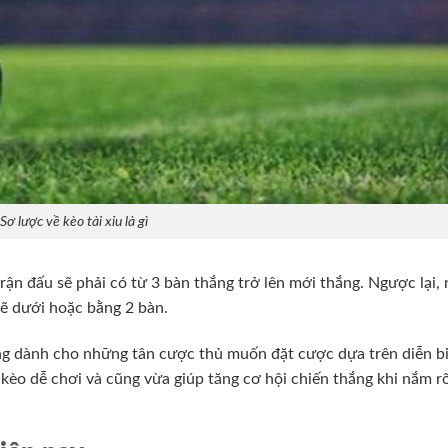
Sơ lược về kèo tài xỉu là gì
trận đấu sẽ phải có từ 3 bàn thắng trở lên mới thắng. Ngược lại,
ẽ dưới hoặc bằng 2 bàn.
tưởng dành cho những tân cược thủ muốn đặt cược dựa trên diễn b
 kèo dễ chơi và cũng vừa giúp tăng cơ hội chiến thắng khi nắm r