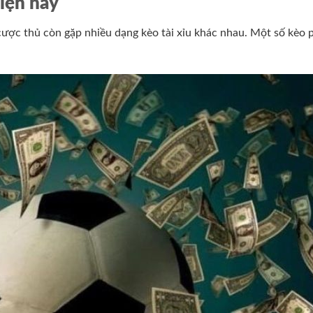
hiện nay
 cược thủ còn gặp nhiều dạng kèo tài xỉu khác nhau. Một số kèo 