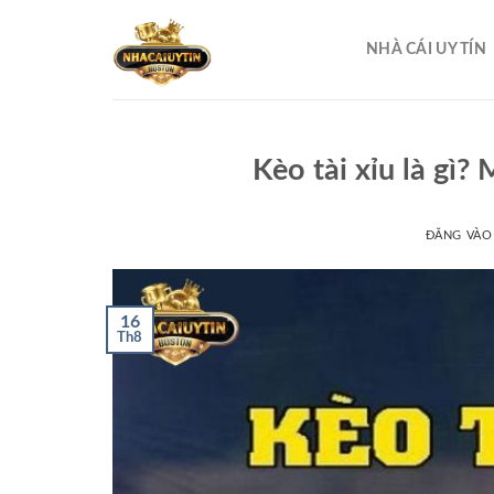
Bỏ
qua
NHÀ CÁI UY TÍN
nội
dung
Kèo tài xỉu là gì?
ĐĂNG VÀ
16
Th8