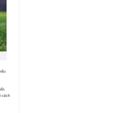
 nếu
iến
õ cách