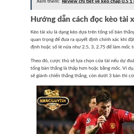
Xem thêm:
Review chi tiết về kèo chấp 0.5 1 l
Hướng dẫn cách đọc kèo tài x
Kèo tài xỉu là dạng kèo dựa trên tổng số bàn thắn
quan trọng để đưa ra quyết định chính xác khi đ
định hoặc số lẻ nửa như 2.5, 3, 2.75 để làm mốc 
Theo đó, cược thủ sẽ lựa chọn cửa tài nếu dự đo
tổng bàn thắng là thấp hơn hoặc bằng mốc. Ví dụ,
sẽ giành chiến thắng thắng, còn dưới 3 bàn thì cử