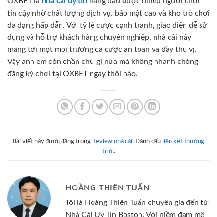
OXBET là
nhà cái uy tín
hàng đầu được nhiều người chơi
tin cậy nhờ chất lượng dịch vụ, bảo mật cao và kho trò chơi
đa dạng hấp dẫn. Với tỷ lệ cược cạnh tranh, giao diện dễ sử
dụng và hỗ trợ khách hàng chuyên nghiệp, nhà cái này
mang tới một môi trường cá cược an toàn và đầy thú vị.
Vậy anh em còn chần chừ gì nữa mà không nhanh chóng
đăng ký chơi tại OXBET ngay thôi nào.
Bài viết này được đăng trong
Review nhà cái
. Đánh dấu
liên kết thường
trực
.
HOÀNG THIÊN TUẤN
Tôi là Hoàng Thiên Tuấn chuyên gia đến từ
Nhà Cái Uy Tín Boston. Với niềm đam mê