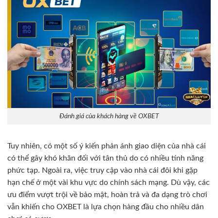
Đánh giá của khách hàng về OXBET
Tuy nhiên, có một số ý kiến phản ánh giao diện của nhà cái
có thể gây khó khăn đối với tân thủ do có nhiều tính năng
phức tạp. Ngoài ra, việc truy cập vào nhà cái đôi khi gặp
hạn chế ở một vài khu vực do chính sách mạng. Dù vậy, các
ưu điểm vượt trội về bảo mật, hoàn trả và đa dạng trò chơi
vẫn khiến cho OXBET là lựa chọn hàng đầu cho nhiều dân