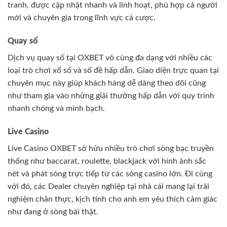
tranh, được cập nhật nhanh và linh hoạt, phù hợp cả người
mới và chuyên gia trong lĩnh vực cá cược.
Quay số
Dịch vụ quay số tại OXBET vô cùng đa dạng với nhiều các
loại trò chơi xổ số và số đề hấp dẫn. Giao diện trực quan tại
chuyên mục này giúp khách hàng dễ dàng theo dõi cũng
như tham gia vào những giải thưởng hấp dẫn với quy trình
nhanh chóng và minh bạch.
Live Casino
Live Casino OXBET sở hữu nhiều trò chơi sòng bạc truyền
thống như baccarat, roulette, blackjack với hình ảnh sắc
nét và phát sóng trực tiếp từ các sòng casino lớn. Đi cùng
với đó, các Dealer chuyên nghiệp tại nhà cái mang lại trải
nghiệm chân thực, kịch tính cho anh em yêu thích cảm giác
như đang ở sòng bài thật.