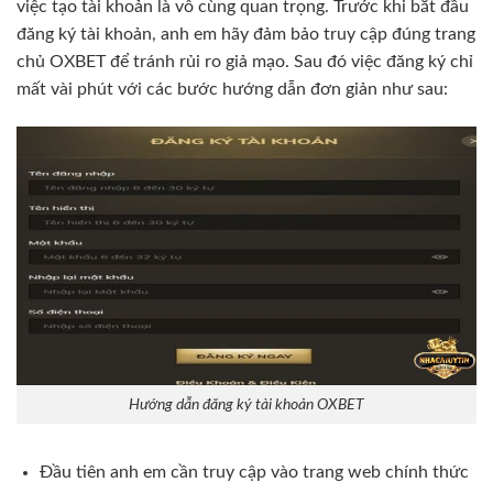
việc tạo tài khoản là vô cùng quan trọng. Trước khi bắt đầu
đăng ký tài khoản, anh em hãy đảm bảo truy cập đúng trang
chủ OXBET để tránh rủi ro giả mạo. Sau đó việc đăng ký chỉ
mất vài phút với các bước hướng dẫn đơn giản như sau:
Hướng dẫn đăng ký tài khoản OXBET
Đầu tiên anh em cần truy cập vào trang web chính thức