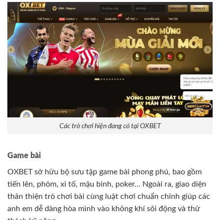
Các trò chơi hiện đang có tại OXBET
Game bài
OXBET sở hữu bộ sưu tập game bài phong phú, bao gồm
tiến lên, phỏm, xì tố, mậu binh, poker… Ngoài ra, giao diện
thân thiện trò chơi bài cùng luật chơi chuẩn chỉnh giúp các
anh em dễ dàng hòa mình vào không khí sôi động và thử