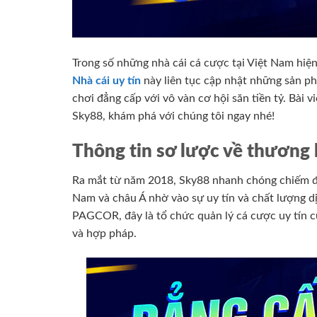
Trong số những nhà cái cá cược tại Việt Nam hiệ
Nhà cái uy tín
này liên tục cập nhật những sản p
chơi đẳng cấp với vô vàn cơ hội săn tiền tỷ. Bài 
Sky88, khám phá với chúng tôi ngay nhé!
Thông tin sơ lược về thương
Ra mắt từ năm 2018, Sky88 nhanh chóng chiếm đư
Nam và châu Á nhờ vào sự uy tín và chất lượng dị
PAGCOR, đây là tổ chức quản lý cá cược uy tín c
và hợp pháp.