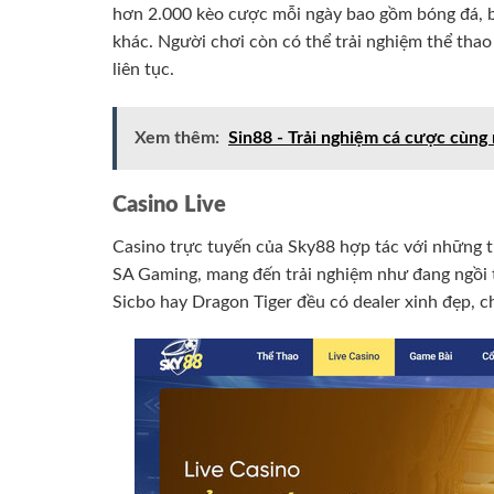
hơn 2.000 kèo cược mỗi ngày bao gồm bóng đá, bó
khác. Người chơi còn có thể trải nghiệm thể thao
liên tục.
Xem thêm:
Sin88 - Trải nghiệm cá cược cùng 
Casino Live
Casino trực tuyến của Sky88 hợp tác với những 
SA Gaming, mang đến trải nghiệm như đang ngồi tạ
Sicbo hay Dragon Tiger đều có dealer xinh đẹp, c