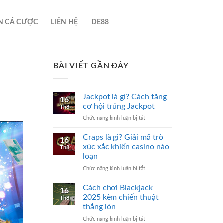
 CÁ CƯỢC
LIÊN HỆ
DE88
BÀI VIẾT GẦN ĐÂY
Jackpot là gì? Cách tăng
16
cơ hội trúng Jackpot
Th8
Chức năng bình luận bị tắt
ở
Jackpot
là
Craps là gì? Giải mã trò
16
gì?
xúc xắc khiến casino náo
Th8
Cách
loạn
tăng
Chức năng bình luận bị tắt
ở
cơ
Craps
hội
là
trúng
Cách chơi Blackjack
16
gì?
Jackpot
2025 kèm chiến thuật
Th8
Giải
thắng lớn
mã
Chức năng bình luận bị tắt
ở
trò