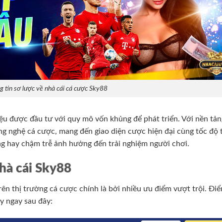
g tin sơ lược về nhà cái cá cược Sky88
ệu được đầu tư với quy mô vốn khủng để phát triển. Với nền tản
ng nghệ cá cược, mang đến giao diện cược hiện đại cùng tốc độ t
 lag hay chậm trễ ảnh hưởng đến trải nghiệm người chơi.
nhà cái Sky88
ên thị trường cá cược chính là bởi nhiều ưu điểm vượt trội. Đi
y ngay sau đây: