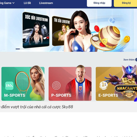
 điểm vượt trội của nhà cái cá cược Sky88