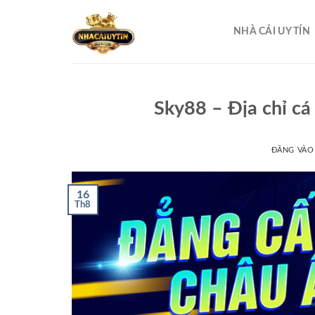
Bỏ
qua
NHÀ CÁI UY TÍN
nội
dung
Sky88 – Địa chỉ cá
ĐĂNG VÀ
16
Th8