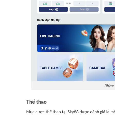
Những 
Thể thao
Mục cược thể thao tại Sky88 được đánh giá là mộ