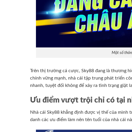
Một số thôn
Trên thị trường cá cược, Sky88 đang là thương hi
chính vững mạnh, nhà cái tập trung phát triển cô
nhanh, tuyệt đối không để xảy ra tình trạng giật
Ưu điểm vượt trội chỉ có tại 
Nhà cái Sky88 khẳng định được vị thế của mình tr
danh các ưu điểm làm nên tên tuổi của nhà cái nà