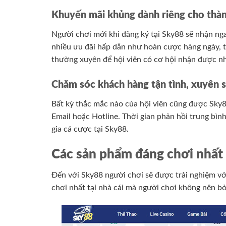
Khuyến mãi khủng dành riêng cho thàn
Người chơi mới khi đăng ký tại Sky88 sẽ nhận nga
nhiều ưu đãi hấp dẫn như hoàn cược hàng ngày, th
thường xuyên để hội viên có cơ hội nhận được n
Chăm sóc khách hàng tận tình, xuyên 
Bất kỳ thắc mắc nào của hội viên cũng được Sky8
Email hoặc Hotline. Thời gian phản hồi trung bìn
gia cá cược tại Sky88.
Các sản phẩm đáng chơi nhất 
Đến với Sky88 người chơi sẽ được trải nghiệm v
chơi nhất tại nhà cái mà người chơi không nên bỏ