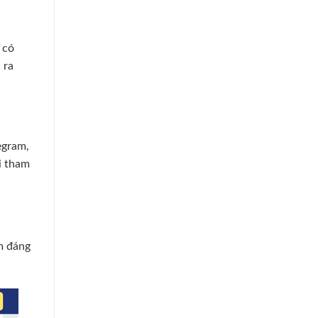
 có
 ra
egram,
i tham
m đáng