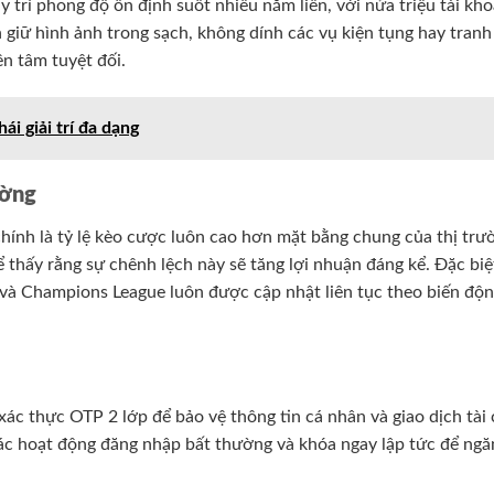
y trì phong độ ổn định suốt nhiều năm liền, với nửa triệu tài kh
 giữ hình ảnh trong sạch, không dính các vụ kiện tụng hay tranh
n tâm tuyệt đối.
ái giải trí đa dạng
ường
ính là tỷ lệ kèo cược luôn cao hơn mặt bằng chung của thị trư
thấy rằng sự chênh lệch này sẽ tăng lợi nhuận đáng kể. Đặc biệt
e và Champions League luôn được cập nhật liên tục theo biến độ
ác thực OTP 2 lớp để bảo vệ thông tin cá nhân và giao dịch tài 
ác hoạt động đăng nhập bất thường và khóa ngay lập tức để ng