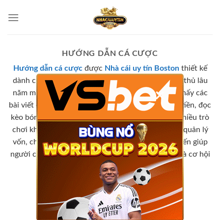
Bỏ
qua
nội
dung
HƯỚNG DẪN CÁ CƯỢC
Hướng dẫn cá cược
được
Nhà cái uy tín Boston
thiết kế
dành cho những người mới bắt đầu cũng như bet thủ lâu
×
năm muốn nâng cao kỹ năng. Tại đây, bạn sẽ tìm thấy các
bài viết chi tiết về cách đăng ký tài khoản, nạp rút tiền, đọc
kèo bóng đá, chơi casino online, lô đề, bắn cá và nhiều trò
chơi khác. Ngoài ra, chuyên mục còn chia sẻ mẹo quản lý
vốn, chiến lược đặt cược và kinh nghiệm thực chiến giúp
người chơi hạn chế rủi ro, tối ưu hiệu quả giải trí và cơ hội
thắng cược.
HƯỚNG DẪN CÁ CƯỢC