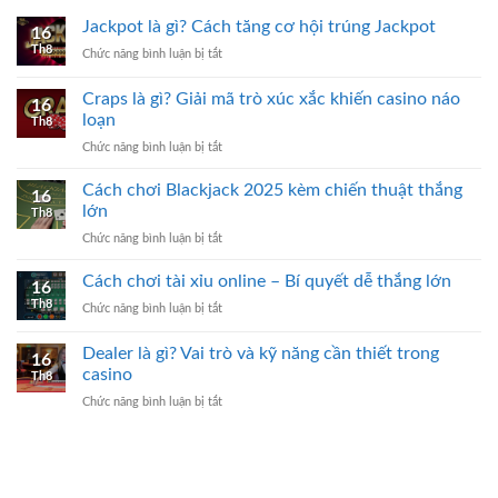
Jackpot là gì? Cách tăng cơ hội trúng Jackpot
16
Th8
Chức năng bình luận bị tắt
ở
Jackpot
là
Craps là gì? Giải mã trò xúc xắc khiến casino náo
16
gì?
loạn
Th8
Cách
Chức năng bình luận bị tắt
ở
tăng
Craps
cơ
là
hội
Cách chơi Blackjack 2025 kèm chiến thuật thắng
16
gì?
trúng
lớn
Th8
Giải
Jackpot
Chức năng bình luận bị tắt
ở
mã
Cách
trò
chơi
Cách chơi tài xỉu online – Bí quyết dễ thắng lớn
xúc
16
Blackjack
xắc
Th8
Chức năng bình luận bị tắt
ở
2025
khiến
Cách
kèm
casino
chơi
Dealer là gì? Vai trò và kỹ năng cần thiết trong
chiến
náo
16
tài
thuật
casino
loạn
Th8
xỉu
thắng
Chức năng bình luận bị tắt
ở
online
lớn
Dealer
–
là
Bí
gì?
quyết
Vai
dễ
trò
thắng