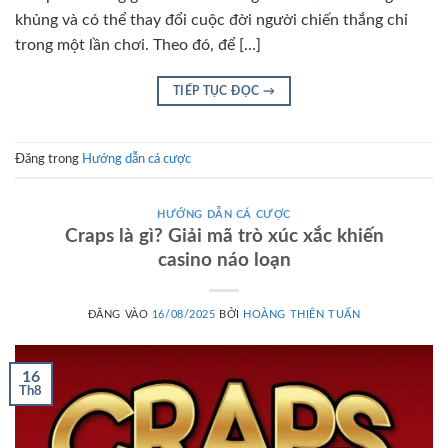
khủng và có thể thay đổi cuộc đời người chiến thắng chỉ
trong một lần chơi. Theo đó, để […]
TIẾP TỤC ĐỌC
→
Đăng trong
Hướng dẫn cá cược
HƯỚNG DẪN CÁ CƯỢC
Craps là gì? Giải mã trò xúc xắc khiến
casino náo loạn
ĐĂNG VÀO
16/08/2025
BỞI
HOÀNG THIÊN TUẤN
16
Th8