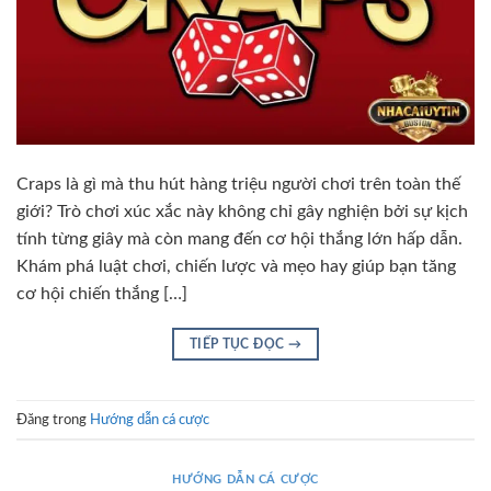
Craps là gì mà thu hút hàng triệu người chơi trên toàn thế
giới? Trò chơi xúc xắc này không chỉ gây nghiện bởi sự kịch
tính từng giây mà còn mang đến cơ hội thắng lớn hấp dẫn.
Khám phá luật chơi, chiến lược và mẹo hay giúp bạn tăng
cơ hội chiến thắng […]
TIẾP TỤC ĐỌC
→
Đăng trong
Hướng dẫn cá cược
HƯỚNG DẪN CÁ CƯỢC