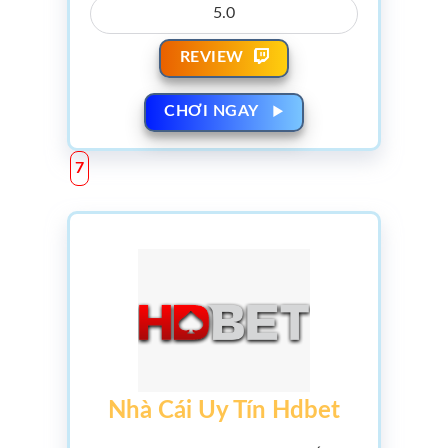
5.0
REVIEW
CHƠI NGAY
Nhà Cái Uy Tín Hdbet