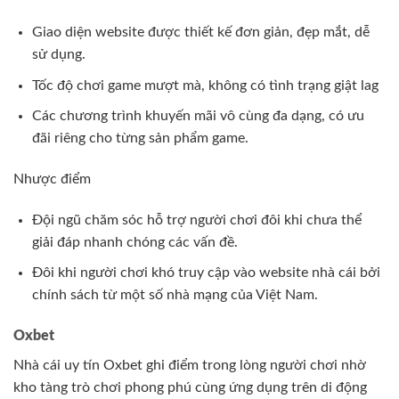
Giao diện website được thiết kế đơn giản, đẹp mắt, dễ
sử dụng.
Tốc độ chơi game mượt mà, không có tình trạng giật lag
Các chương trình khuyến mãi vô cùng đa dạng, có ưu
đãi riêng cho từng sản phẩm game.
Nhược điểm
Đội ngũ chăm sóc hỗ trợ người chơi đôi khi chưa thể
giải đáp nhanh chóng các vấn đề.
Đôi khi người chơi khó truy cập vào website nhà cái bởi
chính sách từ một số nhà mạng của Việt Nam.
Oxbet
Nhà cái uy tín Oxbet ghi điểm trong lòng người chơi nhờ
kho tàng trò chơi phong phú cùng ứng dụng trên di động