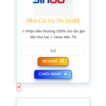
Nhà Cái Uy Tín Sin88
✩ Nhận tiền thưởng 100% cho lần gửi
tiền thứ hai ✩ Hoàn tiền 7%
5.0
REVIEW
CHƠI NGAY