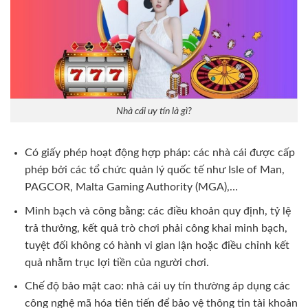
Nhà cái uy tín là gì?
Có giấy phép hoạt động hợp pháp: các nhà cái được cấp
phép bởi các tổ chức quản lý quốc tế như Isle of Man,
PAGCOR, Malta Gaming Authority (MGA),…
Minh bạch và công bằng: các điều khoản quy định, tỷ lệ
trả thưởng, kết quả trò chơi phải công khai minh bạch,
tuyệt đối không có hành vi gian lận hoặc điều chỉnh kết
quả nhằm trục lợi tiền của người chơi.
Chế độ bảo mật cao: nhà cái uy tín thường áp dụng các
công nghệ mã hóa tiên tiến để bảo vệ thông tin tài khoản