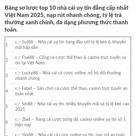
Bảng sơ lược top 10 nhà cái uy tín đẳng cấp nhất
Việt Nam 2025, nạp rút nhanh chóng, tỷ lệ trả
thưởng xanh chính, đa dạng phương thức thanh
toán.
👉 Sut88 – Nhà cái uy tín hàng đầu với tỷ lệ kèo & khuyến
1
mãi hấp dẫn
👉 Five88 – Cổng cá cược thể thao & casino trực tuyến uy
2
tín tại Việt Nam
👉 Lucky88 – Nhà cái cá cược online, nổ hũ đổi thưởng
3
nhanh chóng
👉 Fabet – Sân chơi cá cược thể thao, casino trực tuyến an
4
toàn nhất
👉 Sin88 – Nhà cái uy tín, nhiều khuyến mãi và tỷ lệ kèo cao
5
2025
👉 Zbet – Trang cá cược bóng đá, casino online uy tín số 1
6
hiện nay
👉 Sky88 – Nhà cái cá cược online uy tín, nạp rút an toàn,