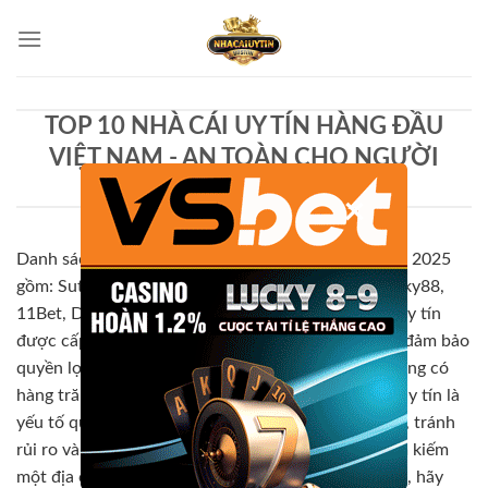
Bỏ
qua
nội
dung
TOP 10 NHÀ CÁI UY TÍN HÀNG ĐẦU
VIỆT NAM - AN TOÀN CHO NGƯỜI
CHƠI
×
Danh sách top 10
nhà cái uy tín
hàng đầu Việt Nam 2025
gồm: Sut88, Five88, Lucky88, Fabet, Sin88, Zbet, Sky88,
11Bet, Debet và Red88. Đây đều là những nhà cái uy tín
được cấp phép hoạt động hợp pháp, minh bạch và đảm bảo
quyền lợi người chơi tối đa. Trong bối cảnh thị trường có
hàng trăm sân chơi lớn nhỏ, việc lựa chọn nhà cái uy tín là
yếu tố quan trọng giúp bet thủ yên tâm trải nghiệm, tránh
rủi ro và tối ưu hiệu quả cá cược. Nếu bạn đang tìm kiếm
một địa chỉ an toàn, xanh chín và trả thưởng nhanh, hãy