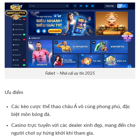
Fabet – Nhà cái uy tín 2025
Ưu điểm
Các kèo cược thể thao châu Á vô cùng phong phú, đặc
biệt môn bóng đá.
Casino trực tuyến với các dealer xinh đẹp, mang đến cho
người chơi sự hứng khởi khi tham gia.