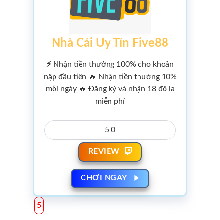
Nhà Cái Uy Tín Five88
⚡
Nhận tiền thưởng 100% cho khoản
nập đầu tiên 🔥 Nhận tiền thưởng 10%
mỗi ngày 🔥 Đăng ký và nhận 18 đô la
miễn phí
5.0
REVIEW
CHƠI NGAY