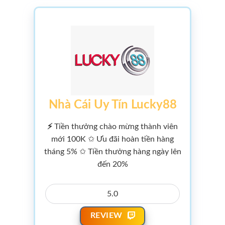
Nhà Cái Uy Tín Lucky88
⚡
Tiền thưởng chào mừng thành viên
mới 100K ✩ Ưu đãi hoàn tiền hàng
tháng 5% ✩ Tiền thưởng hàng ngày lên
đến 20%
5.0
REVIEW