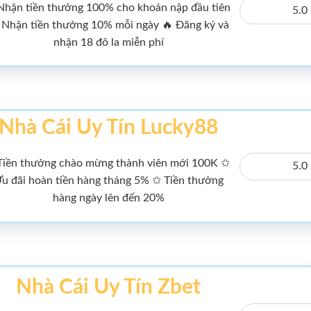
Nhận tiền thưởng 100% cho khoản nập đầu tiên
5.0
 Nhận tiền thưởng 10% mỗi ngày 🔥 Đăng ký và
nhận 18 đô la miễn phí
Nhà Cái Uy Tín Lucky88
Tiền thưởng chào mừng thành viên mới 100K ✩
5.0
u đãi hoàn tiền hàng tháng 5% ✩ Tiền thưởng
hàng ngày lên đến 20%
Nhà Cái Uy Tín Zbet