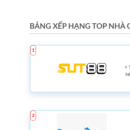
BẢNG XẾP HẠNG TOP NHÀ CÁ
⚡ 
Nh