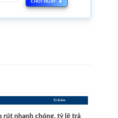
CHƠI NGAY
Tỷ lệ kèo
 rút nhanh chóng, tỷ lệ trả