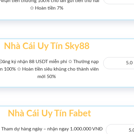
Nhận tiền thưởng 100% cho lần gửi tiền thứ hai
✩ Hoàn tiền 7%
Nhà Cái Uy Tín Sky88
Đăng ký nhận 88 USDT miễn phí ✩ Thưởng nạp
5.0
ền 100% ✩ Hoàn tiền siêu khủng cho thành viên
mới 50%
Nhà Cái Uy Tín Fabet
 Tham dự hàng ngày – nhận ngay 1.000.000 VNĐ
5.