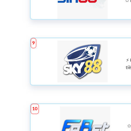
✩ 
⚡ 
ti
✩