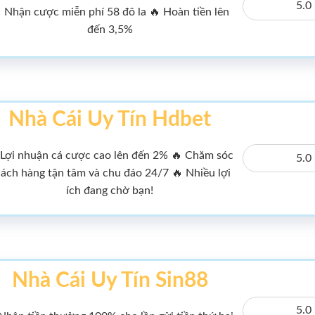
5.0
 Nhận cược miễn phí 58 đô la 🔥 Hoàn tiền lên
đến 3,5%
Nhà Cái Uy Tín Hdbet
 Lợi nhuận cá cược cao lên đến 2% 🔥 Chăm sóc
5.0
ách hàng tận tâm và chu đáo 24/7 🔥 Nhiều lợi
ích đang chờ bạn!
Nhà Cái Uy Tín Sin88
5.0