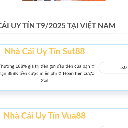
I UY TÍN T9/2025 TẠI VIỆT NAM
Nhà Cái Uy Tín Sut88
Thưởng 188% giá trị tiền gửi đầu tiên của bạn ✩
5.0
ận 888K tiền cược miễn phí ✩ Hoàn tiền cược
2%!
Nhà Cái Uy Tín Vua88