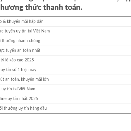
phương thức thanh toán.
kèo & khuyến mãi hấp dẫn
c tuyến uy tín tại Việt Nam
ổi thưởng nhanh chóng
rực tuyến an toàn nhất
 tỷ lệ kèo cao 2025
uy tín số 1 hiện nay
rút an toàn, khuyến mãi lớn
 uy tín tại Việt Nam
line uy tín nhất 2025
ổi thưởng uy tín hàng đầu