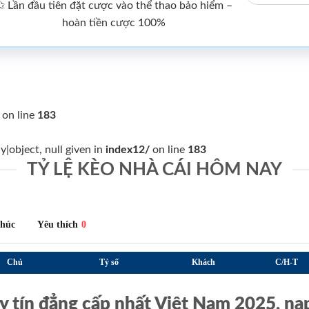
✩ Lần đầu tiên đặt cược vào thể thao bảo hiểm –
hoàn tiền cược 100%
on line
183
y|object, null given in
index12/
on line
183
TỶ LỆ KÈO NHÀ CÁI HÔM NAY
thúc
Yêu thích
0
Chủ
Tỷ số
Khách
C/H-T
y tín đẳng cấp nhất Việt Nam 2025, nạp