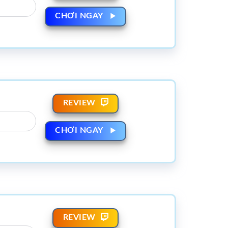
CHƠI NGAY
REVIEW
CHƠI NGAY
REVIEW