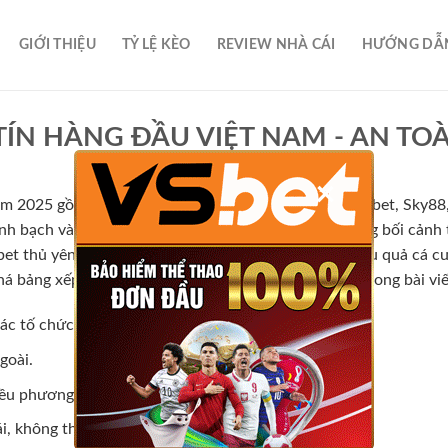
GIỚI THIỆU
TỶ LỆ KÈO
REVIEW NHÀ CÁI
HƯỚNG DẪN
 TÍN HÀNG ĐẦU VIỆT NAM - AN T
×
m 2025 gồm: Sut88, Five88, Lucky88, Fabet, Sin88, Zbet, Sky88
h bạch và đảm bảo quyền lợi người chơi tối đa. Trong bối cảnh 
 bet thủ yên tâm trải nghiệm, tránh rủi ro và tối ưu hiệu quả cá 
 bảng xếp hạng nhà cái uy tín nhất Việt Nam ngay trong bài viế
c tố chức uy tín.
goài.
iều phương thức thanh toán.
i, không thông qua đại lý.