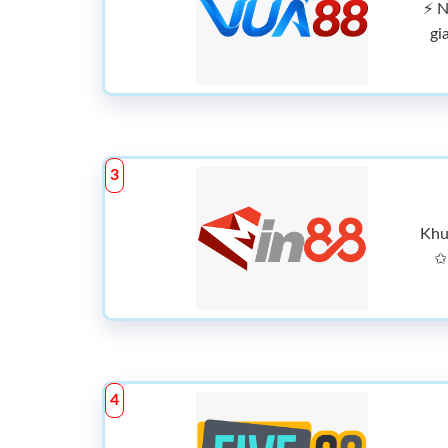
⚡ N
gi
Khu
✩ 