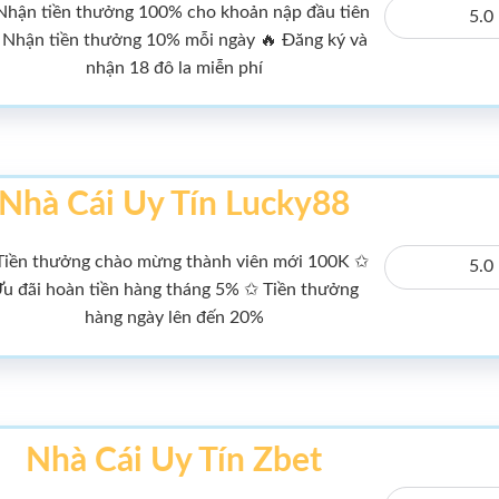
Nhận tiền thưởng 100% cho khoản nập đầu tiên
5.0
 Nhận tiền thưởng 10% mỗi ngày 🔥 Đăng ký và
nhận 18 đô la miễn phí
Nhà Cái Uy Tín Lucky88
Tiền thưởng chào mừng thành viên mới 100K ✩
5.0
u đãi hoàn tiền hàng tháng 5% ✩ Tiền thưởng
hàng ngày lên đến 20%
Nhà Cái Uy Tín Zbet