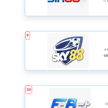
✩ 
⚡ 
ti
✩