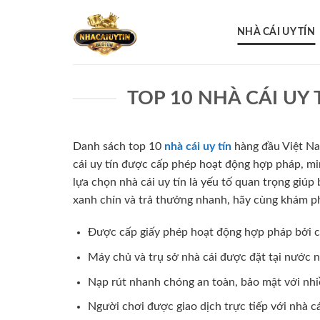
Bỏ
qua
NHÀ CÁI UY TÍN
nội
dung
TOP 10 NHÀ CÁI UY
Danh sách top 10
nhà cái uy tín
hàng đầu Việt Na
cái uy tín được cấp phép hoạt động hợp pháp, min
lựa chọn nhà cái uy tín là yếu tố quan trọng giúp
xanh chín và trả thưởng nhanh, hãy cùng khám phá
Được cấp giấy phép hoạt động hợp pháp bởi cá
Máy chủ và trụ sở nhà cái được đặt tại nước n
Nạp rút nhanh chóng an toàn, bảo mật với nh
Người chơi được giao dịch trực tiếp với nhà cá