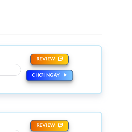
REVIEW
CHƠI NGAY
REVIEW