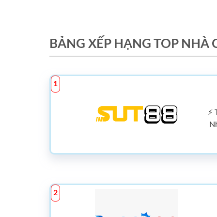
BẢNG XẾP HẠNG TOP NHÀ CÁ
⚡ 
Nh