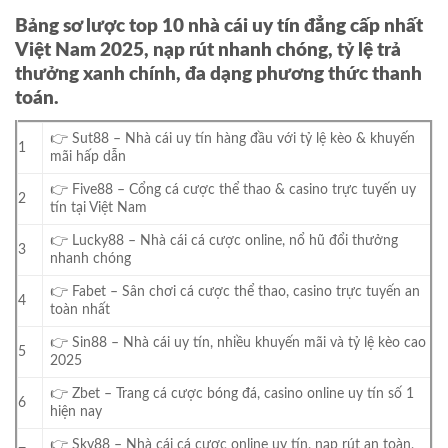
Bảng sơ lược top 10 nhà cái uy tín đẳng cấp nhất
Việt Nam 2025, nạp rút nhanh chóng, tỷ lệ trả
thưởng xanh chính, đa dạng phương thức thanh
toán.
👉 Sut88 – Nhà cái uy tín hàng đầu với tỷ lệ kèo & khuyến
1
mãi hấp dẫn
👉 Five88 – Cổng cá cược thể thao & casino trực tuyến uy
2
tín tại Việt Nam
👉 Lucky88 – Nhà cái cá cược online, nổ hũ đổi thưởng
3
nhanh chóng
👉 Fabet – Sân chơi cá cược thể thao, casino trực tuyến an
4
toàn nhất
👉 Sin88 – Nhà cái uy tín, nhiều khuyến mãi và tỷ lệ kèo cao
5
2025
👉 Zbet – Trang cá cược bóng đá, casino online uy tín số 1
6
hiện nay
👉 Sky88 – Nhà cái cá cược online uy tín, nạp rút an toàn,