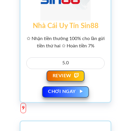
Nhà Cái Uy Tín Sin88
✩ Nhận tiền thưởng 100% cho lần gửi
tiền thứ hai ✩ Hoàn tiền 7%
5.0
REVIEW
CHƠI NGAY