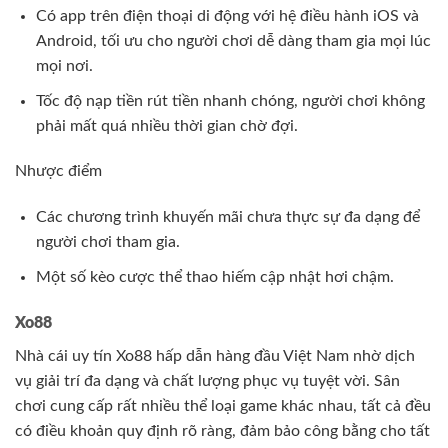
Có app trên điện thoại di động với hệ điều hành iOS và
Android, tối ưu cho người chơi dễ dàng tham gia mọi lúc
mọi nơi.
Tốc độ nạp tiền rút tiền nhanh chóng, người chơi không
phải mất quá nhiều thời gian chờ đợi.
Nhược điểm
Các chương trình khuyến mãi chưa thực sự đa dạng để
người chơi tham gia.
Một số kèo cược thể thao hiếm cập nhật hơi chậm.
Xo88
Nhà cái uy tín Xo88 hấp dẫn hàng đầu Việt Nam nhờ dịch
vụ giải trí đa dạng và chất lượng phục vụ tuyệt vời. Sân
chơi cung cấp rất nhiều thể loại game khác nhau, tất cả đều
có điều khoản quy định rõ ràng, đảm bảo công bằng cho tất