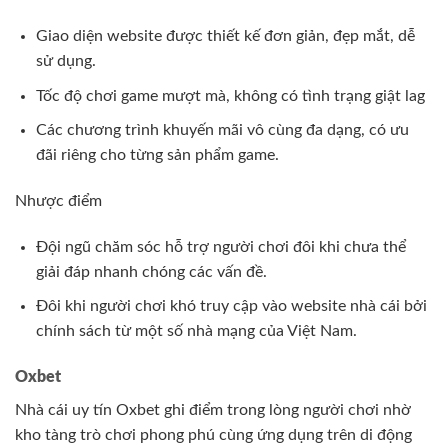
Giao diện website được thiết kế đơn giản, đẹp mắt, dễ
sử dụng.
Tốc độ chơi game mượt mà, không có tình trạng giật lag
Các chương trình khuyến mãi vô cùng đa dạng, có ưu
đãi riêng cho từng sản phẩm game.
Nhược điểm
Đội ngũ chăm sóc hỗ trợ người chơi đôi khi chưa thể
giải đáp nhanh chóng các vấn đề.
Đôi khi người chơi khó truy cập vào website nhà cái bởi
chính sách từ một số nhà mạng của Việt Nam.
Oxbet
Nhà cái uy tín Oxbet ghi điểm trong lòng người chơi nhờ
kho tàng trò chơi phong phú cùng ứng dụng trên di động