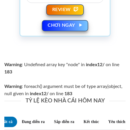
REVIEW
CHƠI NGAY
Warning
: Undefined array key "node" in
index12/
on line
183
Warning
: foreach() argument must be of type array|object,
null given in
index12/
on line
183
TỶ LỆ KÈO NHÀ CÁI HÔM NAY
Tất cả
Đang diễn ra
Sắp diễn ra
Kết thúc
Yêu thích
0