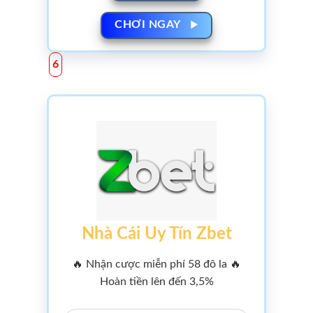
CHƠI NGAY
Nhà Cái Uy Tín Zbet
🔥 Nhận cược miễn phí 58 đô la 🔥
Hoàn tiền lên đến 3,5%