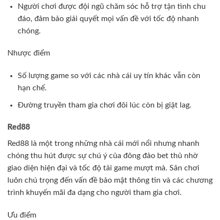
Người chơi được đội ngũ chăm sóc hỗ trợ tận tình chu
đáo, đảm bảo giải quyết mọi vấn đề với tốc độ nhanh
chóng.
Nhược điểm
Số lượng game so với các nhà cái uy tín khác vẫn còn
hạn chế.
Đường truyền tham gia chơi đôi lúc còn bị giật lag.
Red88
Red88 là một trong những nhà cái mới nổi nhưng nhanh
chóng thu hút được sự chú ý của đông đảo bet thủ nhờ
giao diện hiện đại và tốc độ tải game mượt mà. Sân chơi
luôn chú trọng đến vấn đề bảo mật thông tin và các chương
trình khuyến mãi đa dạng cho người tham gia chơi.
Ưu điểm