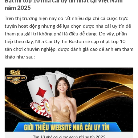
Bật mí top 10 nhà cái uy tín nhất tại Việt Nam
năm 2025
Trên thị trường hiện nay có rất nhiều địa chỉ cá cược trực
tuyến hoạt động nhưng để lựa chọn được nhà cái uy tín để
tham gia giải trí không phải là điều dễ dàng. Do vậy, phần
tiếp theo đây, Nhà Cái Uy Tín Boston sẽ cập nhật top 10
sân chơi chuyên nghiệp, được đánh giá cao để anh em tham
khảo như sau:
Top 10 nhà cái được đánh giá uy tín 2025