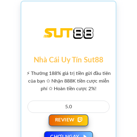
Nhà Cái Uy Tín Sut88
⚡ Thưởng 188% giá trị tiền gửi đầu tiên
của bạn ✩ Nhận 888K tiền cược miễn
phí ✩ Hoàn tiền cược 2%!
5.0
REVIEW
CHƠI NGAY