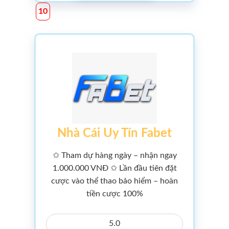
Nhà Cái Uy Tín Fabet
✩ Tham dự hàng ngày – nhận ngay
1.000.000 VNĐ ✩ Lần đầu tiên đặt
cược vào thể thao bảo hiểm – hoàn
tiền cược 100%
5.0