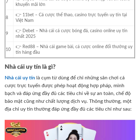
7
khuyến mãi lớn
👉 11bet – Cá cược thể thao, casino trực tuyến uy tín tại
8
Việt Nam
👉 Debet – Nhà cái cá cược bóng đá, casino online uy tín
9
nhất 2025
👉 Red88 – Nhà cái game bài, cá cược online đổi thưởng uy
10
tín hàng đầu
Nhà cái uy tín là gì?
Nhà cái uy tín
là cụm từ dùng để chỉ những sân chơi cá
cược trực tuyến được phép hoạt động hợp pháp, minh
bạch và đáp ứng đầy đủ các tiêu chí về sự an toàn, chế độ
bảo mật cũng như chất lượng dịch vụ. Thông thường, một
địa chỉ uy tín thường đáp ứng đầy đủ các tiêu chí như sau: