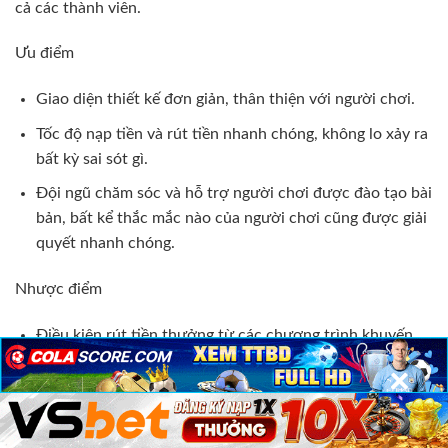
cả các thành viên.
Ưu điểm
Giao diện thiết kế đơn giản, thân thiện với người chơi.
Tốc độ nạp tiền và rút tiền nhanh chóng, không lo xảy ra
bất kỳ sai sót gì.
Đội ngũ chăm sóc và hỗ trợ người chơi được đào tạo bài
bản, bất kể thắc mắc nào của người chơi cũng được giải
quyết nhanh chóng.
Nhược điểm
Điều kiện rút tiền thưởng từ các chương trình khuyến
mãi còn khá khắt khe.
×
×
×
Tốc độ truy cập game đôi lúc còn giật lag, chưa được
✖️
mượt mà.