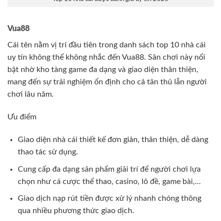
Vua88
Cái tên nằm vị trí đầu tiên trong danh sách top 10 nhà cái
uy tín không thể không nhắc đến Vua88. Sân chơi này nổi
bật nhờ kho tàng game đa dạng và giao diện thân thiện,
mang đến sự trải nghiệm ổn định cho cả tân thủ lẫn người
chơi lâu năm.
Ưu điểm
Giao diện nhà cái thiết kế đơn giản, thân thiện, dễ dàng
thao tác sử dụng.
Cung cấp đa dạng sản phẩm giải trí để người chơi lựa
chọn như cá cược thể thao, casino, lô đề, game bài,…
Giao dịch nạp rút tiền được xử lý nhanh chóng thông
qua nhiều phương thức giao dịch.