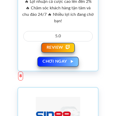
🔥 Lợi nhuận cá cược cao lên đến 2%
🔥 Chăm sóc khách hàng tận tâm và
chu đáo 24/7 🔥 Nhiều lợi ích đang chờ
bạn!
5.0
REVIEW
CHƠI NGAY