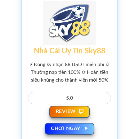
Nhà Cái Uy Tín Sky88
⚡ Đăng ký nhận 88 USDT miễn phí ✩
Thưởng nạp tiền 100% ✩ Hoàn tiền
siêu khủng cho thành viên mới 50%
5.0
REVIEW
CHƠI NGAY