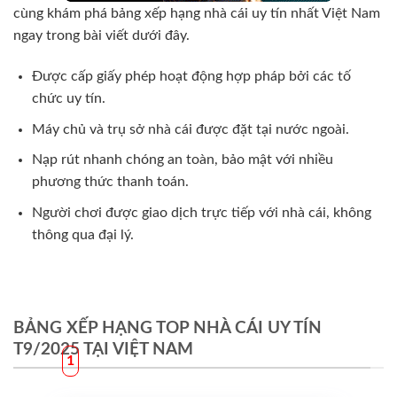
cùng khám phá bảng xếp hạng nhà cái uy tín nhất Việt Nam
ngay trong bài viết dưới đây.
Được cấp giấy phép hoạt động hợp pháp bởi các tố
chức uy tín.
Máy chủ và trụ sở nhà cái được đặt tại nước ngoài.
Nạp rút nhanh chóng an toàn, bảo mật với nhiều
phương thức thanh toán.
Người chơi được giao dịch trực tiếp với nhà cái, không
thông qua đại lý.
BẢNG XẾP HẠNG TOP NHÀ CÁI UY TÍN
T9/2025 TẠI VIỆT NAM