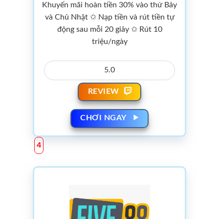
Khuyến mãi hoàn tiền 30% vào thứ Bảy
và Chủ Nhật ✩ Nạp tiền và rút tiền tự
động sau mỗi 20 giây ✩ Rút 10
triệu/ngày
5.0
REVIEW
CHƠI NGAY