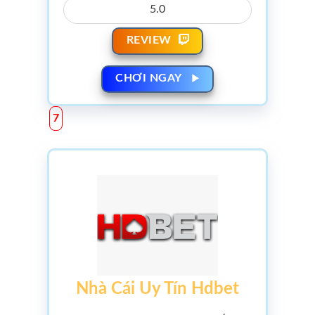
5.0
REVIEW
CHƠI NGAY
Nhà Cái Uy Tín Hdbet