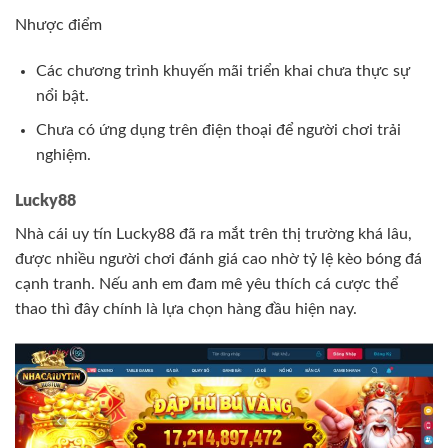
Nhược điểm
Các chương trình khuyến mãi triển khai chưa thực sự
nổi bật.
Chưa có ứng dụng trên điện thoại để người chơi trải
nghiệm.
Lucky88
Nhà cái uy tín Lucky88 đã ra mắt trên thị trường khá lâu,
được nhiều người chơi đánh giá cao nhờ tỷ lệ kèo bóng đá
cạnh tranh. Nếu anh em đam mê yêu thích cá cược thể
thao thì đây chính là lựa chọn hàng đầu hiện nay.