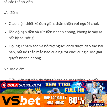
cả các thành viên.
Ưu điểm
Giao diện thiết kế đơn giản, thân thiện với người chơi.
Tốc độ nạp tiền và rút tiền nhanh chóng, không lo xảy ra
bất kỳ sai sót gì.
Đội ngũ chăm sóc và hỗ trợ người chơi được đào tạo bài
bản, bất kể thắc mắc nào của người chơi cũng được giải
quyết nhanh chóng.
Nhược điểm
Điều kiện rút tiền thưởng từ các chương trình khuyến
mãi còn khá khắt khe.
×
×
×
Tốc độ truy cập game đôi lúc còn giật lag, chưa được
✖️
mượt mà.