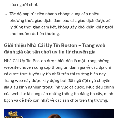
của người chơi.
Tốc độ nạp rút tiền nhanh chóng: cung cấp nhiều
phương thức giao dịch, đảm bảo các giao dịch được xử
lý đúng thời gian cam kết, không gây khó khăn khi người
chơi muốn rút tiền thưởng.
Giới thiệu Nhà Cái Uy Tín Boston – Trang web
đánh giá các sân chơi uy tín từ chuyên gia
Nhà Cái Uy Tín Boston được biết đến là một trong những
website chuyên cung cấp thông tin đánh giá về các địa chỉ
cá cược trực tuyến uy tín nhất trên thị trường hiện nay.
Trang web này được xây dựng bởi đội ngũ đội ngũ chuyên
gia giàu kinh nghiệm trong lĩnh vực cá cược. Mục tiêu chính
của website là cung cấp những thông tin đáng tin cậy, minh
bạch và dễ tiếp cận nhất về các sân chơi trên thị trường.