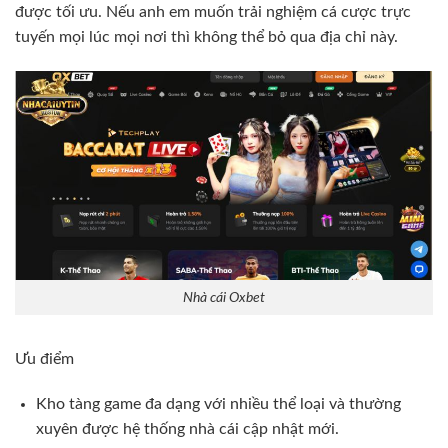
được tối ưu. Nếu anh em muốn trải nghiệm cá cược trực
tuyến mọi lúc mọi nơi thì không thể bỏ qua địa chỉ này.
Nhà cái Oxbet
Ưu điểm
Kho tàng game đa dạng với nhiều thể loại và thường
xuyên được hệ thống nhà cái cập nhật mới.