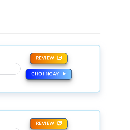
REVIEW
CHƠI NGAY
REVIEW