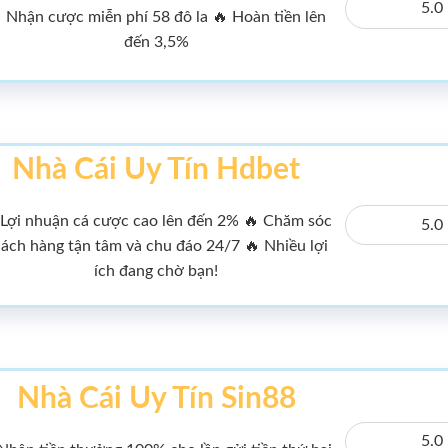
5.0
 Nhận cược miễn phí 58 đô la 🔥 Hoàn tiền lên
đến 3,5%
Nhà Cái Uy Tín Hdbet
 Lợi nhuận cá cược cao lên đến 2% 🔥 Chăm sóc
5.0
ách hàng tận tâm và chu đáo 24/7 🔥 Nhiều lợi
ích đang chờ bạn!
Nhà Cái Uy Tín Sin88
5.0