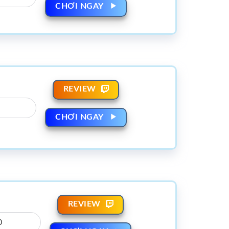
CHƠI NGAY
REVIEW
CHƠI NGAY
REVIEW
0