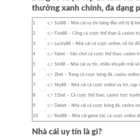
thưởng xanh chính, đa dạng 
1
👉 Sut88 – Nhà cái uy tín hàng đầu với tỷ lệ 
2
👉 Five88 – Cổng cá cược thể thao & casino trự
3
👉 Lucky88 – Nhà cái cá cược online, nổ hũ đ
4
👉 Fabet – Sân chơi cá cược thể thao, casino t
5
👉 Sin88 – Nhà cái uy tín, nhiều khuyến mãi và
6
👉 Zbet – Trang cá cược bóng đá, casino online 
7
👉 Sky88 – Nhà cái cá cược online uy tín, nạp 
8
👉 11bet – Cá cược thể thao, casino trực tuyến
9
👉 Debet – Nhà cái cá cược bóng đá, casino on
10
👉 Red88 – Nhà cái game bài, cá cược online đ
Nhà cái uy tín là gì?