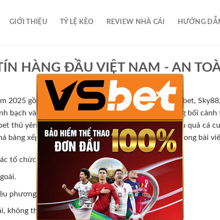
GIỚI THIỆU
TỶ LỆ KÈO
REVIEW NHÀ CÁI
HƯỚNG DẪN
 TÍN HÀNG ĐẦU VIỆT NAM - AN T
×
m 2025 gồm: Sut88, Five88, Lucky88, Fabet, Sin88, Zbet, Sky88
h bạch và đảm bảo quyền lợi người chơi tối đa. Trong bối cảnh 
 bet thủ yên tâm trải nghiệm, tránh rủi ro và tối ưu hiệu quả cá 
 bảng xếp hạng nhà cái uy tín nhất Việt Nam ngay trong bài viế
c tố chức uy tín.
goài.
iều phương thức thanh toán.
i, không thông qua đại lý.