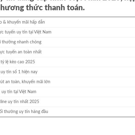
phương thức thanh toán.
kèo & khuyến mãi hấp dẫn
c tuyến uy tín tại Việt Nam
ổi thưởng nhanh chóng
rực tuyến an toàn nhất
 tỷ lệ kèo cao 2025
uy tín số 1 hiện nay
rút an toàn, khuyến mãi lớn
 uy tín tại Việt Nam
line uy tín nhất 2025
ổi thưởng uy tín hàng đầu