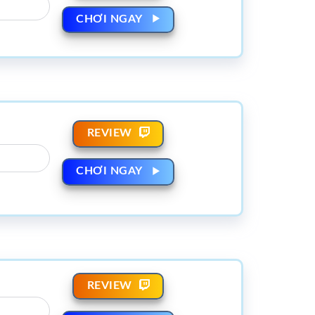
CHƠI NGAY
REVIEW
CHƠI NGAY
REVIEW