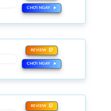
CHƠI NGAY
REVIEW
CHƠI NGAY
REVIEW