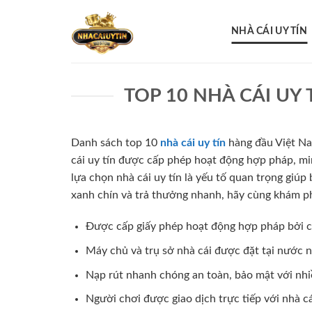
Bỏ
qua
NHÀ CÁI UY TÍN
nội
dung
TOP 10 NHÀ CÁI UY
Danh sách top 10
nhà cái uy tín
hàng đầu Việt Na
cái uy tín được cấp phép hoạt động hợp pháp, min
lựa chọn nhà cái uy tín là yếu tố quan trọng giúp
xanh chín và trả thưởng nhanh, hãy cùng khám phá
Được cấp giấy phép hoạt động hợp pháp bởi cá
Máy chủ và trụ sở nhà cái được đặt tại nước n
Nạp rút nhanh chóng an toàn, bảo mật với nh
Người chơi được giao dịch trực tiếp với nhà cá