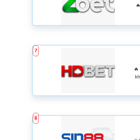

🔥
kh