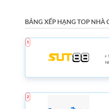
BẢNG XẾP HẠNG TOP NHÀ CÁ
⚡ 
Nh