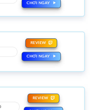
CHƠI NGAY
REVIEW
CHƠI NGAY
REVIEW
0