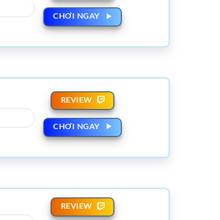
CHƠI NGAY
REVIEW
CHƠI NGAY
REVIEW