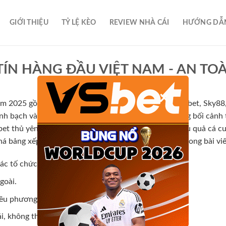
GIỚI THIỆU
TỶ LỆ KÈO
REVIEW NHÀ CÁI
HƯỚNG DẪN
 TÍN HÀNG ĐẦU VIỆT NAM - AN T
×
m 2025 gồm: Sut88, Five88, Lucky88, Fabet, Sin88, Zbet, Sky88
h bạch và đảm bảo quyền lợi người chơi tối đa. Trong bối cảnh 
 bet thủ yên tâm trải nghiệm, tránh rủi ro và tối ưu hiệu quả cá 
 bảng xếp hạng nhà cái uy tín nhất Việt Nam ngay trong bài viế
c tố chức uy tín.
goài.
iều phương thức thanh toán.
i, không thông qua đại lý.