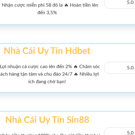
5.0
 Nhận cược miễn phí 58 đô la 🔥 Hoàn tiền lên
đến 3,5%
Nhà Cái Uy Tín Hdbet
 Lợi nhuận cá cược cao lên đến 2% 🔥 Chăm sóc
5.0
ách hàng tận tâm và chu đáo 24/7 🔥 Nhiều lợi
ích đang chờ bạn!
Nhà Cái Uy Tín Sin88
5.0