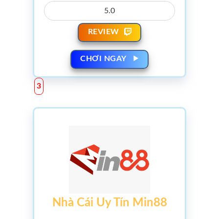
5.0
REVIEW
CHƠI NGAY
Nhà Cái Uy Tín Min88