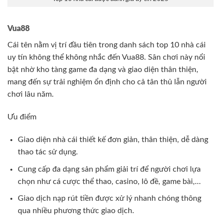
Vua88
Cái tên nằm vị trí đầu tiên trong danh sách top 10 nhà cái
uy tín không thể không nhắc đến Vua88. Sân chơi này nổi
bật nhờ kho tàng game đa dạng và giao diện thân thiện,
mang đến sự trải nghiệm ổn định cho cả tân thủ lẫn người
chơi lâu năm.
Ưu điểm
Giao diện nhà cái thiết kế đơn giản, thân thiện, dễ dàng
thao tác sử dụng.
Cung cấp đa dạng sản phẩm giải trí để người chơi lựa
chọn như cá cược thể thao, casino, lô đề, game bài,…
Giao dịch nạp rút tiền được xử lý nhanh chóng thông
qua nhiều phương thức giao dịch.