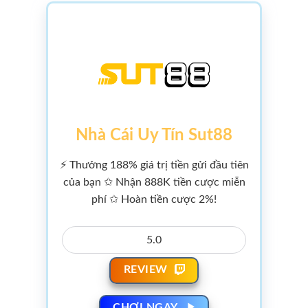
Nhà Cái Uy Tín Sut88
⚡ Thưởng 188% giá trị tiền gửi đầu tiên
của bạn ✩ Nhận 888K tiền cược miễn
phí ✩ Hoàn tiền cược 2%!
5.0
REVIEW
CHƠI NGAY