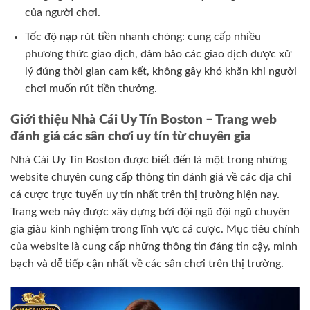
của người chơi.
Tốc độ nạp rút tiền nhanh chóng: cung cấp nhiều
phương thức giao dịch, đảm bảo các giao dịch được xử
lý đúng thời gian cam kết, không gây khó khăn khi người
chơi muốn rút tiền thưởng.
Giới thiệu Nhà Cái Uy Tín Boston – Trang web
đánh giá các sân chơi uy tín từ chuyên gia
Nhà Cái Uy Tín Boston được biết đến là một trong những
website chuyên cung cấp thông tin đánh giá về các địa chỉ
cá cược trực tuyến uy tín nhất trên thị trường hiện nay.
Trang web này được xây dựng bởi đội ngũ đội ngũ chuyên
gia giàu kinh nghiệm trong lĩnh vực cá cược. Mục tiêu chính
của website là cung cấp những thông tin đáng tin cậy, minh
bạch và dễ tiếp cận nhất về các sân chơi trên thị trường.