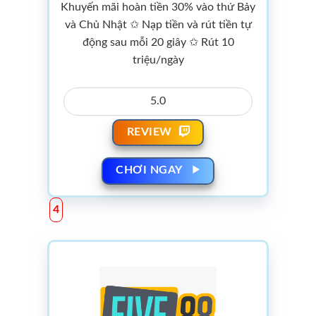
Khuyến mãi hoàn tiền 30% vào thứ Bảy
và Chủ Nhật ✩ Nạp tiền và rút tiền tự
động sau mỗi 20 giây ✩ Rút 10
triệu/ngày
5.0
REVIEW
CHƠI NGAY