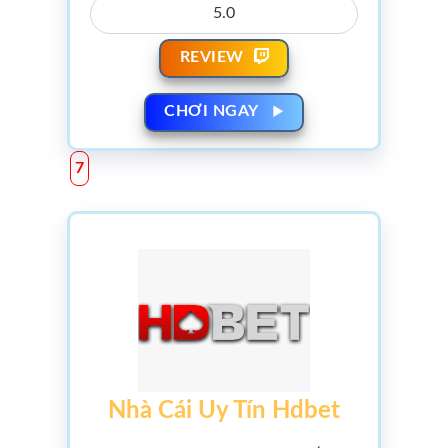
5.0
REVIEW
CHƠI NGAY
Nhà Cái Uy Tín Hdbet