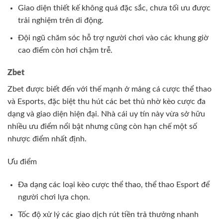
Giao diện thiết kế không quá đặc sắc, chưa tối ưu được
trải nghiệm trên di động.
Đội ngũ chăm sóc hỗ trợ người chơi vào các khung giờ
cao điểm còn hơi chậm trễ.
Zbet
Zbet được biết đến với thế mạnh ở mảng cá cược thể thao
và Esports, đặc biệt thu hút các bet thủ nhờ kèo cược đa
dạng và giao diện hiện đại. Nhà cái uy tín này vừa sở hữu
nhiều ưu điểm nổi bật nhưng cũng còn hạn chế một số
nhược điểm nhất định.
Ưu điểm
Đa dạng các loại kèo cược thể thao, thể thao Esport để
người chơi lựa chọn.
Tốc độ xử lý các giao dịch rút tiền trả thưởng nhanh