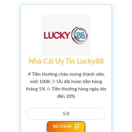
Nhà Cái Uy Tín Lucky88
⚡
Tiền thưởng chào mừng thành viên
mới 100K ✩ Ưu đãi hoàn tiền hàng
tháng 5% ✩ Tiền thưởng hàng ngày lên
đến 20%
5.0
REVIEW