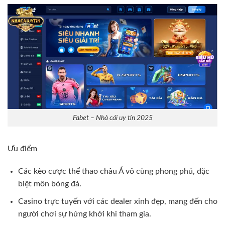
Fabet – Nhà cái uy tín 2025
Ưu điểm
Các kèo cược thể thao châu Á vô cùng phong phú, đặc
biệt môn bóng đá.
Casino trực tuyến với các dealer xinh đẹp, mang đến cho
người chơi sự hứng khởi khi tham gia.