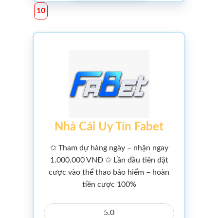
Nhà Cái Uy Tín Fabet
✩ Tham dự hàng ngày – nhận ngay
1.000.000 VNĐ ✩ Lần đầu tiên đặt
cược vào thể thao bảo hiểm – hoàn
tiền cược 100%
5.0