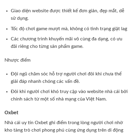
Giao diện website được thiết kế đơn giản, đẹp mắt, dễ
sử dụng.
Tốc độ chơi game mượt mà, không có tình trạng giật lag
Các chương trình khuyến mãi vô cùng đa dạng, có ưu
đãi riêng cho từng sản phẩm game.
Nhược điểm
Đội ngũ chăm sóc hỗ trợ người chơi đôi khi chưa thể
giải đáp nhanh chóng các vấn đề.
Đôi khi người chơi khó truy cập vào website nhà cái bởi
chính sách từ một số nhà mạng của Việt Nam.
Oxbet
Nhà cái uy tín Oxbet ghi điểm trong lòng người chơi nhờ
kho tàng trò chơi phong phú cùng ứng dụng trên di động