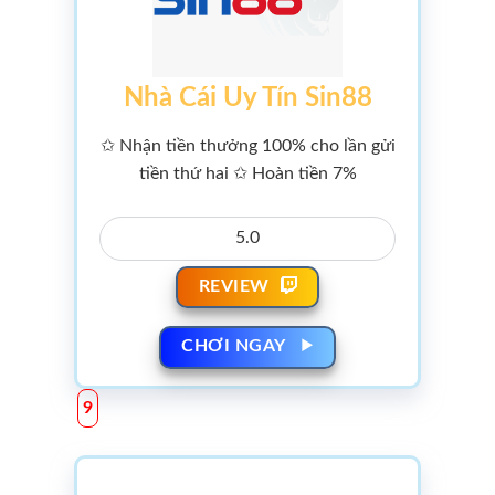
Nhà Cái Uy Tín Sin88
✩ Nhận tiền thưởng 100% cho lần gửi
tiền thứ hai ✩ Hoàn tiền 7%
5.0
REVIEW
CHƠI NGAY