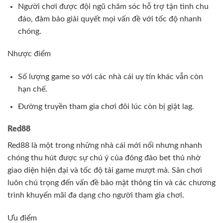
Người chơi được đội ngũ chăm sóc hỗ trợ tận tình chu
đáo, đảm bảo giải quyết mọi vấn đề với tốc độ nhanh
chóng.
Nhược điểm
Số lượng game so với các nhà cái uy tín khác vẫn còn
hạn chế.
Đường truyền tham gia chơi đôi lúc còn bị giật lag.
Red88
Red88 là một trong những nhà cái mới nổi nhưng nhanh
chóng thu hút được sự chú ý của đông đảo bet thủ nhờ
giao diện hiện đại và tốc độ tải game mượt mà. Sân chơi
luôn chú trọng đến vấn đề bảo mật thông tin và các chương
trình khuyến mãi đa dạng cho người tham gia chơi.
Ưu điểm