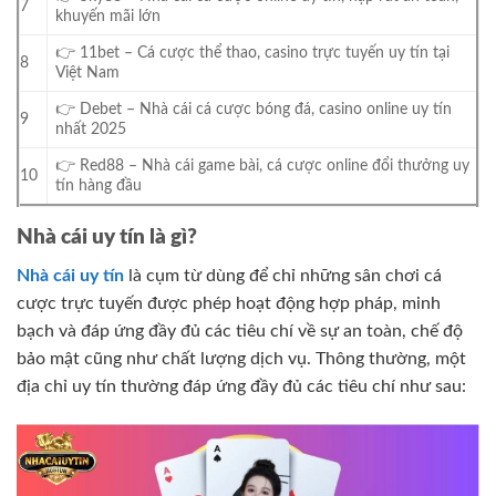
7
khuyến mãi lớn
👉 11bet – Cá cược thể thao, casino trực tuyến uy tín tại
8
Việt Nam
👉 Debet – Nhà cái cá cược bóng đá, casino online uy tín
9
nhất 2025
👉 Red88 – Nhà cái game bài, cá cược online đổi thưởng uy
10
tín hàng đầu
Nhà cái uy tín là gì?
Nhà cái uy tín
là cụm từ dùng để chỉ những sân chơi cá
cược trực tuyến được phép hoạt động hợp pháp, minh
bạch và đáp ứng đầy đủ các tiêu chí về sự an toàn, chế độ
bảo mật cũng như chất lượng dịch vụ. Thông thường, một
địa chỉ uy tín thường đáp ứng đầy đủ các tiêu chí như sau: