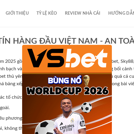
GIỚI THIỆU
TỶ LỆ KÈO
REVIEW NHÀ CÁI
HƯỚNG DẪN
 TÍN HÀNG ĐẦU VIỆT NAM - AN T
×
m 2025 gồm: Sut88, Five88, Lucky88, Fabet, Sin88, Zbet, Sky88
h bạch và đảm bảo quyền lợi người chơi tối đa. Trong bối cảnh 
 bet thủ yên tâm trải nghiệm, tránh rủi ro và tối ưu hiệu quả cá 
 bảng xếp hạng nhà cái uy tín nhất Việt Nam ngay trong bài viế
c tố chức uy tín.
goài.
iều phương thức thanh toán.
i, không thông qua đại lý.