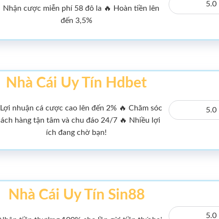
5.0
 Nhận cược miễn phí 58 đô la 🔥 Hoàn tiền lên
đến 3,5%
Nhà Cái Uy Tín Hdbet
 Lợi nhuận cá cược cao lên đến 2% 🔥 Chăm sóc
5.0
ách hàng tận tâm và chu đáo 24/7 🔥 Nhiều lợi
ích đang chờ bạn!
Nhà Cái Uy Tín Sin88
5.0