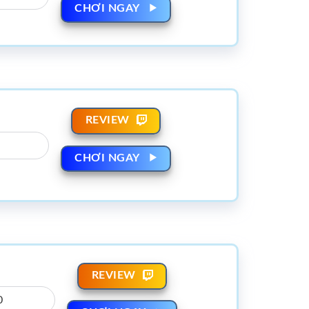
CHƠI NGAY
REVIEW
CHƠI NGAY
REVIEW
0