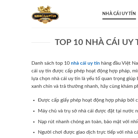
Bỏ
qua
NHÀ CÁI UY TÍN
nội
dung
TOP 10 NHÀ CÁI UY
Danh sách top 10
nhà cái uy tín
hàng đầu Việt Na
cái uy tín được cấp phép hoạt động hợp pháp, min
lựa chọn nhà cái uy tín là yếu tố quan trọng giúp
xanh chín và trả thưởng nhanh, hãy cùng khám phá
Được cấp giấy phép hoạt động hợp pháp bởi cá
Máy chủ và trụ sở nhà cái được đặt tại nước n
Nạp rút nhanh chóng an toàn, bảo mật với nh
Người chơi được giao dịch trực tiếp với nhà cá