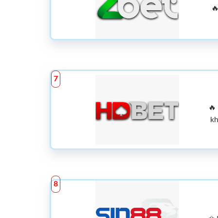

🔥
kh