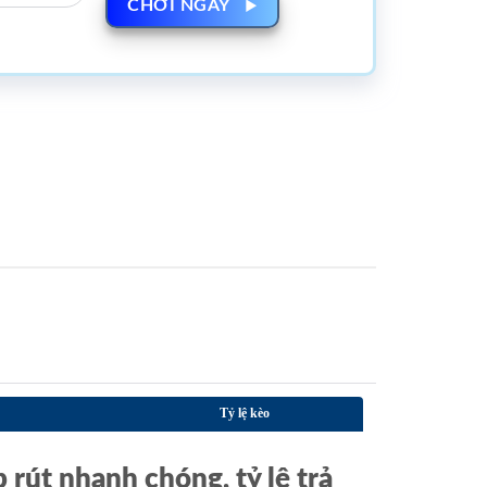
CHƠI NGAY
Tỷ lệ kèo
 rút nhanh chóng, tỷ lệ trả