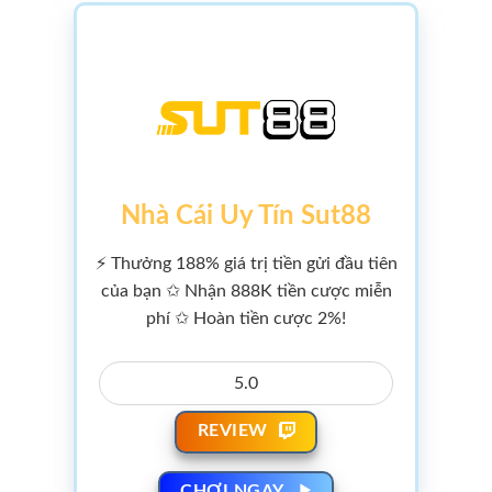
Nhà Cái Uy Tín Sut88
⚡ Thưởng 188% giá trị tiền gửi đầu tiên
của bạn ✩ Nhận 888K tiền cược miễn
phí ✩ Hoàn tiền cược 2%!
5.0
REVIEW
CHƠI NGAY