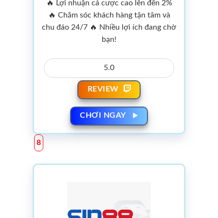
🔥 Lợi nhuận cá cược cao lên đến 2%
🔥 Chăm sóc khách hàng tận tâm và
chu đáo 24/7 🔥 Nhiều lợi ích đang chờ
bạn!
5.0
REVIEW
CHƠI NGAY