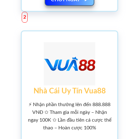
Nhà Cái Uy Tín Vua88
⚡ Nhận phần thưởng lên đến 888.888
VNĐ ✩ Tham gia mỗi ngày – Nhận
ngay 100K ✩ Lần đầu tiên cá cược thể
thao – Hoàn cược 100%