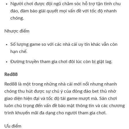
Người chơi được đội ngũ chăm sóc hỗ trợ tận tình chu
đáo, đảm bảo giải quyết mọi vấn đề với tốc độ nhanh
chóng.
Nhược điểm
Số lượng game so với các nhà cái uy tín khác vẫn còn
hạn chế.
Đường truyền tham gia chơi đôi lúc còn bị giật lag.
Red88
Red88 là một trong những nhà cái mới nổi nhưng nhanh
chóng thu hút được sự chú ý của đông đảo bet thủ nhờ
giao diện hiện đại và tốc độ tải game mượt mà. Sân chơi
luôn chú trọng đến vấn đề bảo mật thông tin và các chương
trình khuyến mãi đa dạng cho người tham gia chơi.
Ưu điểm