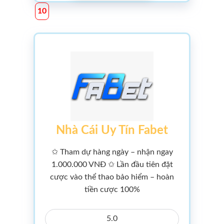
Nhà Cái Uy Tín Fabet
✩ Tham dự hàng ngày – nhận ngay
1.000.000 VNĐ ✩ Lần đầu tiên đặt
cược vào thể thao bảo hiểm – hoàn
tiền cược 100%
5.0