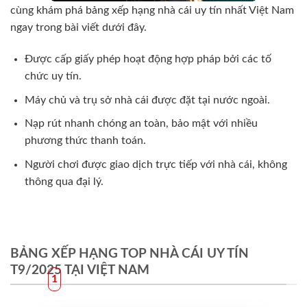
cùng khám phá bảng xếp hạng nhà cái uy tín nhất Việt Nam
ngay trong bài viết dưới đây.
Được cấp giấy phép hoạt động hợp pháp bởi các tố
chức uy tín.
Máy chủ và trụ sở nhà cái được đặt tại nước ngoài.
Nạp rút nhanh chóng an toàn, bảo mật với nhiều
phương thức thanh toán.
Người chơi được giao dịch trực tiếp với nhà cái, không
thông qua đại lý.
BẢNG XẾP HẠNG TOP NHÀ CÁI UY TÍN
T9/2025 TẠI VIỆT NAM