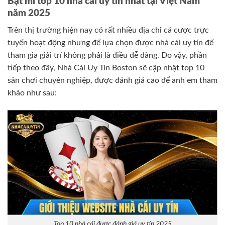
Bật mí top 10 nhà cái uy tín nhất tại Việt Nam
năm 2025
Trên thị trường hiện nay có rất nhiều địa chỉ cá cược trực
tuyến hoạt động nhưng để lựa chọn được nhà cái uy tín để
tham gia giải trí không phải là điều dễ dàng. Do vậy, phần
tiếp theo đây, Nhà Cái Uy Tín Boston sẽ cập nhật top 10
sân chơi chuyên nghiệp, được đánh giá cao để anh em tham
khảo như sau:
Top 10 nhà cái được đánh giá uy tín 2025