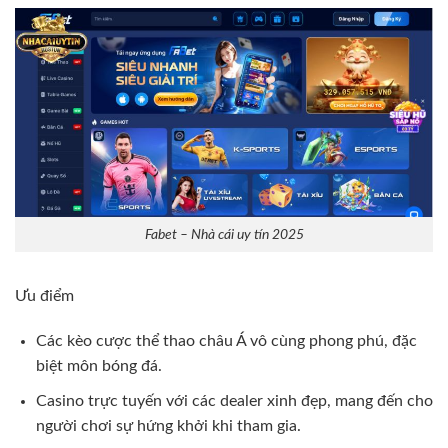
Fabet – Nhà cái uy tín 2025
Ưu điểm
Các kèo cược thể thao châu Á vô cùng phong phú, đặc
biệt môn bóng đá.
Casino trực tuyến với các dealer xinh đẹp, mang đến cho
người chơi sự hứng khởi khi tham gia.