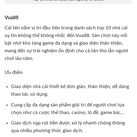
Vua88
Cái tên nằm vị trí đầu tiên trong danh sách top 10 nhà cái
uy tín không thể không nhắc đến Vua88. Sân chơi này nổi
bật nhờ kho tàng game đa dạng và giao diện thân thiện,
mang đến sự trải nghiệm ổn định cho cả tân thủ lẫn người
chơi lâu năm.
Ưu điểm
Giao diện nhà cái thiết kế đơn giản, thân thiện, dễ dàng
thao tác sử dụng.
Cung cấp đa dạng sản phẩm giải trí để người chơi lựa
chọn như cá cược thể thao, casino, lô đề, game bài,…
Giao dịch nạp rút tiền được xử lý nhanh chóng thông
qua nhiều phương thức giao dịch.