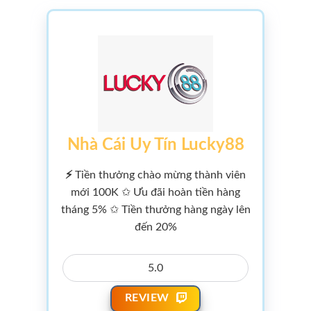
Nhà Cái Uy Tín Lucky88
⚡
Tiền thưởng chào mừng thành viên
mới 100K ✩ Ưu đãi hoàn tiền hàng
tháng 5% ✩ Tiền thưởng hàng ngày lên
đến 20%
5.0
REVIEW