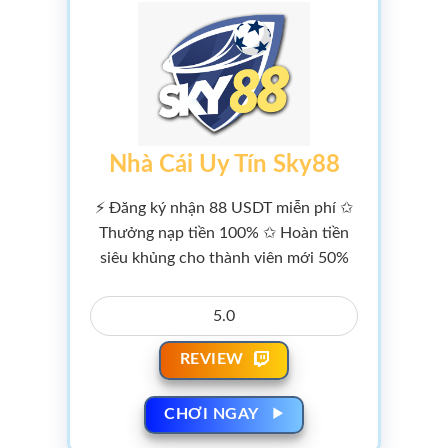
Nhà Cái Uy Tín Sky88
⚡ Đăng ký nhận 88 USDT miễn phí ✩
Thưởng nạp tiền 100% ✩ Hoàn tiền
siêu khủng cho thành viên mới 50%
5.0
REVIEW
CHƠI NGAY