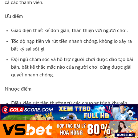
cả các thành viên.
Ưu điểm
Giao diện thiết kế đơn giản, thân thiện với người chơi.
Tốc độ nạp tiền và rút tiền nhanh chóng, không lo xảy ra
bất kỳ sai sót gì.
Đội ngũ chăm sóc và hỗ trợ người chơi được đào tạo bài
bản, bất kể thắc mắc nào của người chơi cũng được giải
quyết nhanh chóng.
Nhược điểm
Điều kiện rút tiền thưởng từ các chương trình khuyến
mãi còn khá khắt khe.
×
×
×
Tốc độ truy cập game đôi lúc còn giật lag, chưa được
✖️
mượt mà.