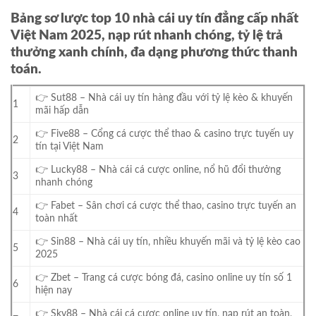
Bảng sơ lược top 10 nhà cái uy tín đẳng cấp nhất
Việt Nam 2025, nạp rút nhanh chóng, tỷ lệ trả
thưởng xanh chính, đa dạng phương thức thanh
toán.
👉 Sut88 – Nhà cái uy tín hàng đầu với tỷ lệ kèo & khuyến
1
mãi hấp dẫn
👉 Five88 – Cổng cá cược thể thao & casino trực tuyến uy
2
tín tại Việt Nam
👉 Lucky88 – Nhà cái cá cược online, nổ hũ đổi thưởng
3
nhanh chóng
👉 Fabet – Sân chơi cá cược thể thao, casino trực tuyến an
4
toàn nhất
👉 Sin88 – Nhà cái uy tín, nhiều khuyến mãi và tỷ lệ kèo cao
5
2025
👉 Zbet – Trang cá cược bóng đá, casino online uy tín số 1
6
hiện nay
👉 Sky88 – Nhà cái cá cược online uy tín, nạp rút an toàn,