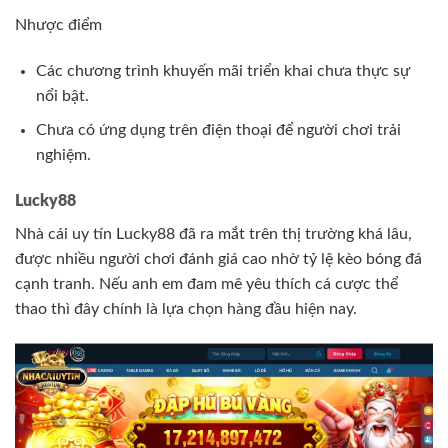
Nhược điểm
Các chương trình khuyến mãi triển khai chưa thực sự
nổi bật.
Chưa có ứng dụng trên điện thoại để người chơi trải
nghiệm.
Lucky88
Nhà cái uy tín Lucky88 đã ra mắt trên thị trường khá lâu,
được nhiều người chơi đánh giá cao nhờ tỷ lệ kèo bóng đá
cạnh tranh. Nếu anh em đam mê yêu thích cá cược thể
thao thì đây chính là lựa chọn hàng đầu hiện nay.