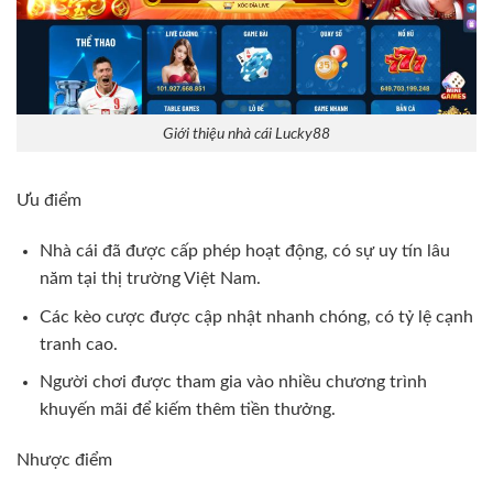
Giới thiệu nhà cái Lucky88
Ưu điểm
Nhà cái đã được cấp phép hoạt động, có sự uy tín lâu
năm tại thị trường Việt Nam.
Các kèo cược được cập nhật nhanh chóng, có tỷ lệ cạnh
tranh cao.
Người chơi được tham gia vào nhiều chương trình
khuyến mãi để kiếm thêm tiền thưởng.
Nhược điểm