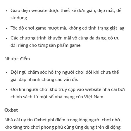
Giao diện website được thiết kế đơn giản, đẹp mắt, dễ
sử dụng.
Tốc độ chơi game mượt mà, không có tình trạng giật lag
Các chương trình khuyến mãi vô cùng đa dạng, có ưu
đãi riêng cho từng sản phẩm game.
Nhược điểm
Đội ngũ chăm sóc hỗ trợ người chơi đôi khi chưa thể
giải đáp nhanh chóng các vấn đề.
Đôi khi người chơi khó truy cập vào website nhà cái bởi
chính sách từ một số nhà mạng của Việt Nam.
Oxbet
Nhà cái uy tín Oxbet ghi điểm trong lòng người chơi nhờ
kho tàng trò chơi phong phú cùng ứng dụng trên di động