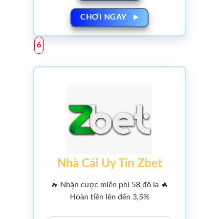
CHƠI NGAY
Nhà Cái Uy Tín Zbet
🔥 Nhận cược miễn phí 58 đô la 🔥
Hoàn tiền lên đến 3,5%