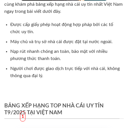
cùng khám phá bảng xếp hạng nhà cái uy tín nhất Việt Nam
ngay trong bài viết dưới đây.
Được cấp giấy phép hoạt động hợp pháp bởi các tố
chức uy tín.
Máy chủ và trụ sở nhà cái được đặt tại nước ngoài.
Nạp rút nhanh chóng an toàn, bảo mật với nhiều
phương thức thanh toán.
Người chơi được giao dịch trực tiếp với nhà cái, không
thông qua đại lý.
BẢNG XẾP HẠNG TOP NHÀ CÁI UY TÍN
T9/2025 TẠI VIỆT NAM