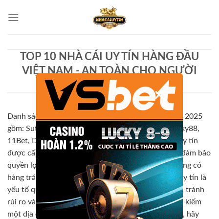
Bỏ
qua
nội
dung
TOP 10 NHÀ CÁI UY TÍN HÀNG ĐẦU
VIỆT NAM - AN TOÀN CHO NGƯỜI
CHƠI
×
Danh sách top 10
nhà cái uy tín
hàng đầu Việt Nam 2025
gồm: Sut88, Five88, Lucky88, Fabet, Sin88, Zbet, Sky88,
11Bet, Debet và Red88. Đây đều là những nhà cái uy tín
được cấp phép hoạt động hợp pháp, minh bạch và đảm bảo
quyền lợi người chơi tối đa. Trong bối cảnh thị trường có
hàng trăm sân chơi lớn nhỏ, việc lựa chọn nhà cái uy tín là
yếu tố quan trọng giúp bet thủ yên tâm trải nghiệm, tránh
rủi ro và tối ưu hiệu quả cá cược. Nếu bạn đang tìm kiếm
một địa chỉ an toàn, xanh chín và trả thưởng nhanh, hãy