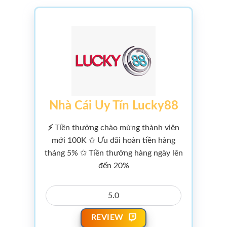
Nhà Cái Uy Tín Lucky88
⚡
Tiền thưởng chào mừng thành viên
mới 100K ✩ Ưu đãi hoàn tiền hàng
tháng 5% ✩ Tiền thưởng hàng ngày lên
đến 20%
5.0
REVIEW