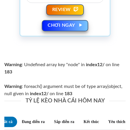
REVIEW
CHƠI NGAY
Warning
: Undefined array key "node" in
index12/
on line
183
Warning
: foreach() argument must be of type array|object,
null given in
index12/
on line
183
TỶ LỆ KÈO NHÀ CÁI HÔM NAY
Tất cả
Đang diễn ra
Sắp diễn ra
Kết thúc
Yêu thích
0