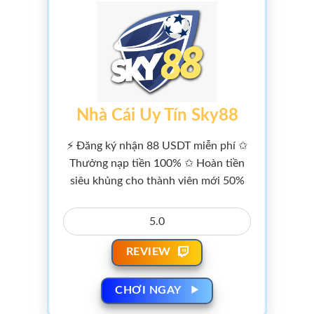
Nhà Cái Uy Tín Sky88
⚡ Đăng ký nhận 88 USDT miễn phí ✩
Thưởng nạp tiền 100% ✩ Hoàn tiền
siêu khủng cho thành viên mới 50%
5.0
REVIEW
CHƠI NGAY