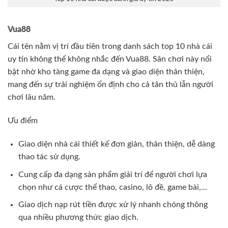
Vua88
Cái tên nằm vị trí đầu tiên trong danh sách top 10 nhà cái
uy tín không thể không nhắc đến Vua88. Sân chơi này nổi
bật nhờ kho tàng game đa dạng và giao diện thân thiện,
mang đến sự trải nghiệm ổn định cho cả tân thủ lẫn người
chơi lâu năm.
Ưu điểm
Giao diện nhà cái thiết kế đơn giản, thân thiện, dễ dàng
thao tác sử dụng.
Cung cấp đa dạng sản phẩm giải trí để người chơi lựa
chọn như cá cược thể thao, casino, lô đề, game bài,…
Giao dịch nạp rút tiền được xử lý nhanh chóng thông
qua nhiều phương thức giao dịch.