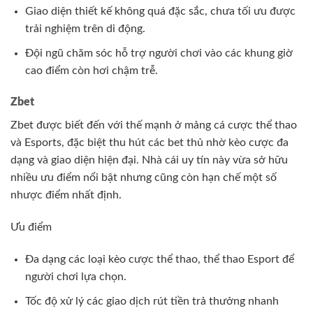
Giao diện thiết kế không quá đặc sắc, chưa tối ưu được
trải nghiệm trên di động.
Đội ngũ chăm sóc hỗ trợ người chơi vào các khung giờ
cao điểm còn hơi chậm trễ.
Zbet
Zbet được biết đến với thế mạnh ở mảng cá cược thể thao
và Esports, đặc biệt thu hút các bet thủ nhờ kèo cược đa
dạng và giao diện hiện đại. Nhà cái uy tín này vừa sở hữu
nhiều ưu điểm nổi bật nhưng cũng còn hạn chế một số
nhược điểm nhất định.
Ưu điểm
Đa dạng các loại kèo cược thể thao, thể thao Esport để
người chơi lựa chọn.
Tốc độ xử lý các giao dịch rút tiền trả thưởng nhanh