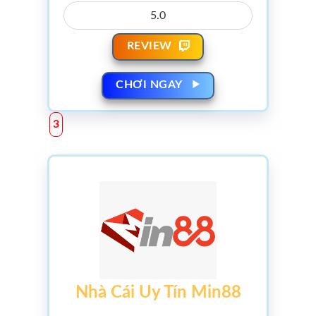
5.0
REVIEW
CHƠI NGAY
Nhà Cái Uy Tín Min88