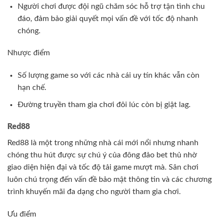
Người chơi được đội ngũ chăm sóc hỗ trợ tận tình chu
đáo, đảm bảo giải quyết mọi vấn đề với tốc độ nhanh
chóng.
Nhược điểm
Số lượng game so với các nhà cái uy tín khác vẫn còn
hạn chế.
Đường truyền tham gia chơi đôi lúc còn bị giật lag.
Red88
Red88 là một trong những nhà cái mới nổi nhưng nhanh
chóng thu hút được sự chú ý của đông đảo bet thủ nhờ
giao diện hiện đại và tốc độ tải game mượt mà. Sân chơi
luôn chú trọng đến vấn đề bảo mật thông tin và các chương
trình khuyến mãi đa dạng cho người tham gia chơi.
Ưu điểm