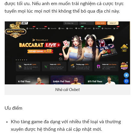
được tối ưu. Nếu anh em muốn trải nghiệm cá cược trực
tuyến mọi lúc mọi nơi thì không thể bỏ qua địa chỉ này.
Nhà cái Oxbet
Ưu điểm
Kho tàng game đa dạng với nhiều thể loại và thường
xuyên được hệ thống nhà cái cập nhật mới.