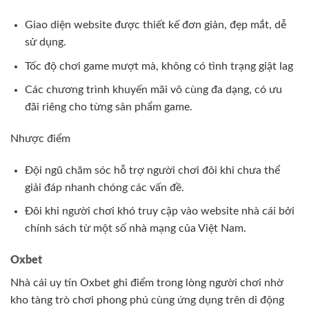
Giao diện website được thiết kế đơn giản, đẹp mắt, dễ
sử dụng.
Tốc độ chơi game mượt mà, không có tình trạng giật lag
Các chương trình khuyến mãi vô cùng đa dạng, có ưu
đãi riêng cho từng sản phẩm game.
Nhược điểm
Đội ngũ chăm sóc hỗ trợ người chơi đôi khi chưa thể
giải đáp nhanh chóng các vấn đề.
Đôi khi người chơi khó truy cập vào website nhà cái bởi
chính sách từ một số nhà mạng của Việt Nam.
Oxbet
Nhà cái uy tín Oxbet ghi điểm trong lòng người chơi nhờ
kho tàng trò chơi phong phú cùng ứng dụng trên di động