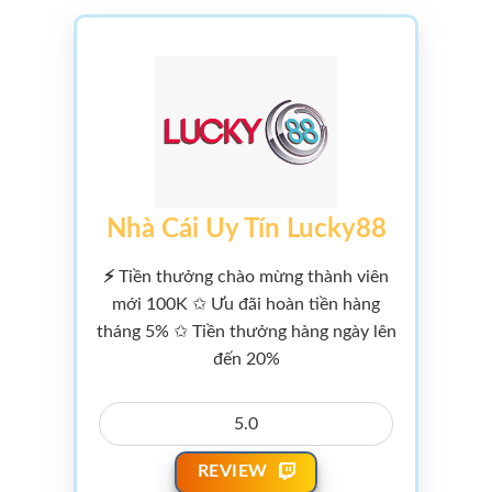
Nhà Cái Uy Tín Lucky88
⚡
Tiền thưởng chào mừng thành viên
mới 100K ✩ Ưu đãi hoàn tiền hàng
tháng 5% ✩ Tiền thưởng hàng ngày lên
đến 20%
5.0
REVIEW