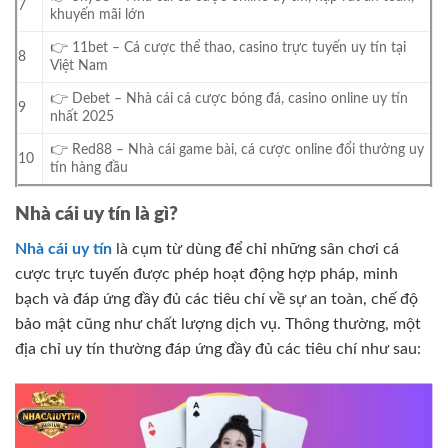
7
khuyến mãi lớn
👉 11bet – Cá cược thể thao, casino trực tuyến uy tín tại
8
Việt Nam
👉 Debet – Nhà cái cá cược bóng đá, casino online uy tín
9
nhất 2025
👉 Red88 – Nhà cái game bài, cá cược online đổi thưởng uy
10
tín hàng đầu
Nhà cái uy tín là gì?
Nhà cái uy tín
là cụm từ dùng để chỉ những sân chơi cá
cược trực tuyến được phép hoạt động hợp pháp, minh
bạch và đáp ứng đầy đủ các tiêu chí về sự an toàn, chế độ
bảo mật cũng như chất lượng dịch vụ. Thông thường, một
địa chỉ uy tín thường đáp ứng đầy đủ các tiêu chí như sau: