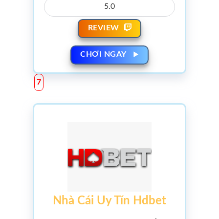
5.0
REVIEW
CHƠI NGAY
Nhà Cái Uy Tín Hdbet