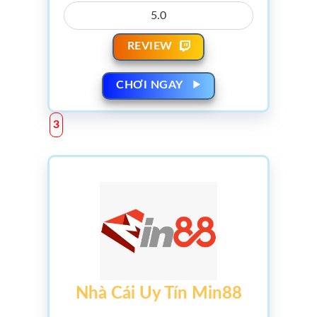
5.0
REVIEW
CHƠI NGAY
Nhà Cái Uy Tín Min88