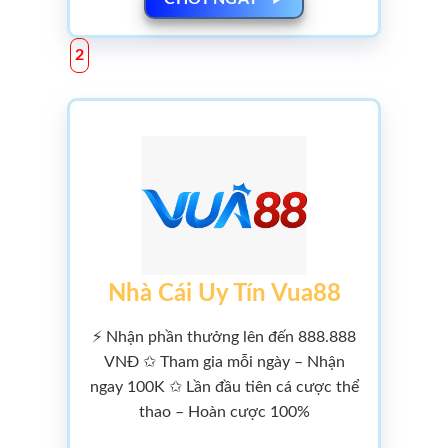
Nhà Cái Uy Tín Vua88
⚡ Nhận phần thưởng lên đến 888.888
VNĐ ✩ Tham gia mỗi ngày – Nhận
ngay 100K ✩ Lần đầu tiên cá cược thể
thao – Hoàn cược 100%