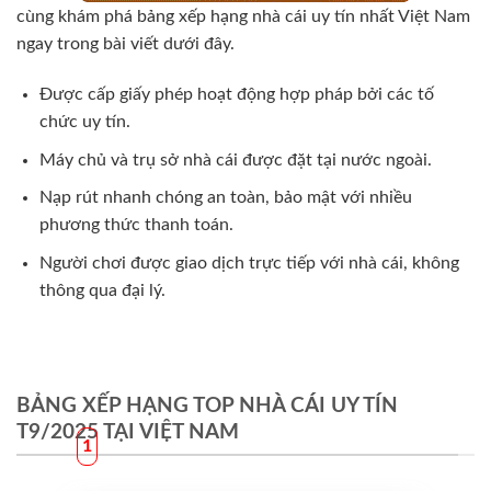
cùng khám phá bảng xếp hạng nhà cái uy tín nhất Việt Nam
ngay trong bài viết dưới đây.
Được cấp giấy phép hoạt động hợp pháp bởi các tố
chức uy tín.
Máy chủ và trụ sở nhà cái được đặt tại nước ngoài.
Nạp rút nhanh chóng an toàn, bảo mật với nhiều
phương thức thanh toán.
Người chơi được giao dịch trực tiếp với nhà cái, không
thông qua đại lý.
BẢNG XẾP HẠNG TOP NHÀ CÁI UY TÍN
T9/2025 TẠI VIỆT NAM