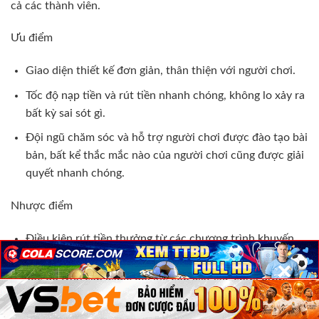
cả các thành viên.
Ưu điểm
Giao diện thiết kế đơn giản, thân thiện với người chơi.
Tốc độ nạp tiền và rút tiền nhanh chóng, không lo xảy ra
bất kỳ sai sót gì.
Đội ngũ chăm sóc và hỗ trợ người chơi được đào tạo bài
bản, bất kể thắc mắc nào của người chơi cũng được giải
quyết nhanh chóng.
Nhược điểm
Điều kiện rút tiền thưởng từ các chương trình khuyến
mãi còn khá khắt khe.
×
×
×
Tốc độ truy cập game đôi lúc còn giật lag, chưa được
✖️
mượt mà.