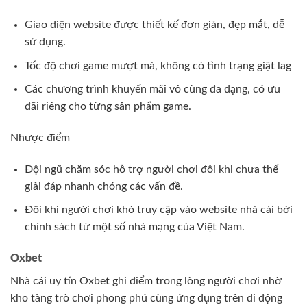
Giao diện website được thiết kế đơn giản, đẹp mắt, dễ
sử dụng.
Tốc độ chơi game mượt mà, không có tình trạng giật lag
Các chương trình khuyến mãi vô cùng đa dạng, có ưu
đãi riêng cho từng sản phẩm game.
Nhược điểm
Đội ngũ chăm sóc hỗ trợ người chơi đôi khi chưa thể
giải đáp nhanh chóng các vấn đề.
Đôi khi người chơi khó truy cập vào website nhà cái bởi
chính sách từ một số nhà mạng của Việt Nam.
Oxbet
Nhà cái uy tín Oxbet ghi điểm trong lòng người chơi nhờ
kho tàng trò chơi phong phú cùng ứng dụng trên di động