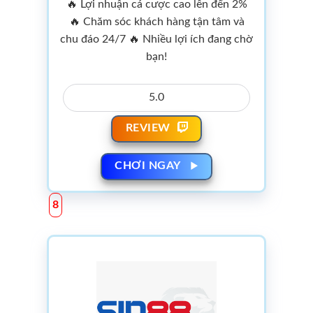
🔥 Lợi nhuận cá cược cao lên đến 2%
🔥 Chăm sóc khách hàng tận tâm và
chu đáo 24/7 🔥 Nhiều lợi ích đang chờ
bạn!
5.0
REVIEW
CHƠI NGAY