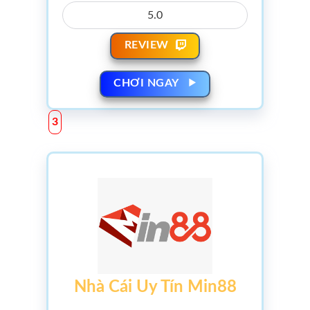
5.0
REVIEW
CHƠI NGAY
Nhà Cái Uy Tín Min88