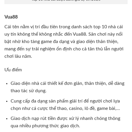
Vua88
Cái tên nằm vị trí đầu tiên trong danh sách top 10 nhà cái
uy tín không thể không nhắc đến Vua88. Sân chơi này nổi
bật nhờ kho tàng game đa dạng và giao diện thân thiện,
mang đến sự trải nghiệm ổn định cho cả tân thủ lẫn người
chơi lâu năm.
Ưu điểm
Giao diện nhà cái thiết kế đơn giản, thân thiện, dễ dàng
thao tác sử dụng.
Cung cấp đa dạng sản phẩm giải trí để người chơi lựa
chọn như cá cược thể thao, casino, lô đề, game bài,…
Giao dịch nạp rút tiền được xử lý nhanh chóng thông
qua nhiều phương thức giao dịch.