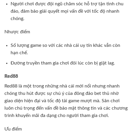
Người chơi được đội ngũ chăm sóc hỗ trợ tận tình chu
đáo, đảm bảo giải quyết mọi vấn đề với tốc độ nhanh
chóng.
Nhược điểm
Số lượng game so với các nhà cái uy tín khác vẫn còn
hạn chế.
Đường truyền tham gia chơi đôi lúc còn bị giật lag.
Red88
Red88 là một trong những nhà cái mới nổi nhưng nhanh
chóng thu hút được sự chú ý của đông đảo bet thủ nhờ
giao diện hiện đại và tốc độ tải game mượt mà. Sân chơi
luôn chú trọng đến vấn đề bảo mật thông tin và các chương
trình khuyến mãi đa dạng cho người tham gia chơi.
Ưu điểm