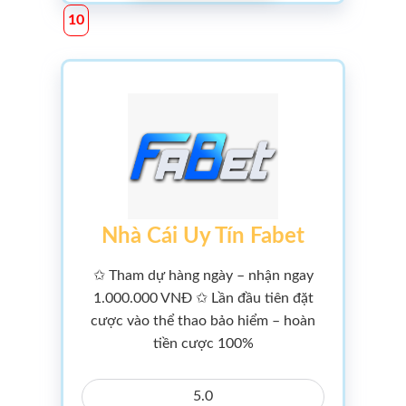
Nhà Cái Uy Tín Fabet
✩ Tham dự hàng ngày – nhận ngay
1.000.000 VNĐ ✩ Lần đầu tiên đặt
cược vào thể thao bảo hiểm – hoàn
tiền cược 100%
5.0