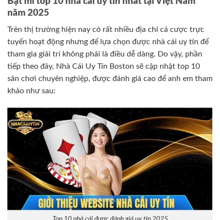
Bật mí top 10 nhà cái uy tín nhất tại Việt Nam
năm 2025
Trên thị trường hiện nay có rất nhiều địa chỉ cá cược trực
tuyến hoạt động nhưng để lựa chọn được nhà cái uy tín để
tham gia giải trí không phải là điều dễ dàng. Do vậy, phần
tiếp theo đây, Nhà Cái Uy Tín Boston sẽ cập nhật top 10
sân chơi chuyên nghiệp, được đánh giá cao để anh em tham
khảo như sau:
Top 10 nhà cái được đánh giá uy tín 2025