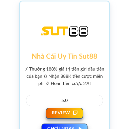
Nhà Cái Uy Tín Sut88
⚡ Thưởng 188% giá trị tiền gửi đầu tiên
của bạn ✩ Nhận 888K tiền cược miễn
phí ✩ Hoàn tiền cược 2%!
5.0
REVIEW
CHƠI NGAY