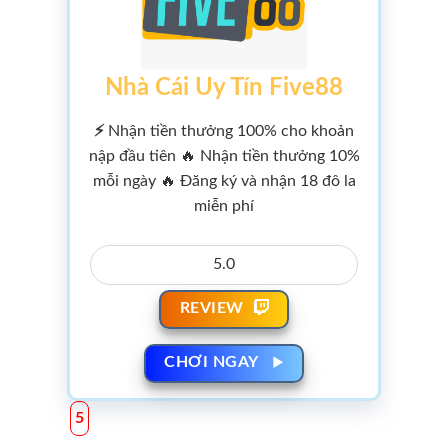
Nhà Cái Uy Tín Five88
⚡
Nhận tiền thưởng 100% cho khoản
nập đầu tiên 🔥 Nhận tiền thưởng 10%
mỗi ngày 🔥 Đăng ký và nhận 18 đô la
miễn phí
5.0
REVIEW
CHƠI NGAY