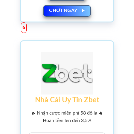
CHƠI NGAY
Nhà Cái Uy Tín Zbet
🔥 Nhận cược miễn phí 58 đô la 🔥
Hoàn tiền lên đến 3,5%